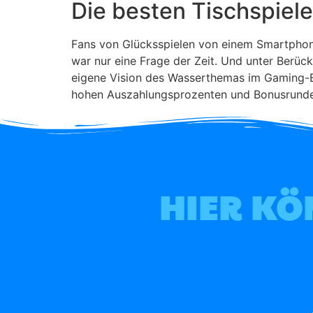
Die besten Tischspiele
Fans von Glücksspielen von einem Smartphone
war nur eine Frage der Zeit. Und unter Berück
eigene Vision des Wasserthemas im Gaming-Be
hohen Auszahlungsprozenten und Bonusrunde
HIER KÖ