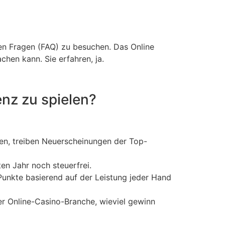
lten Fragen (FAQ) zu besuchen. Das Online
hen kann. Sie erfahren, ja.
enz zu spielen?
den, treiben Neuerscheinungen der Top-
ten Jahr noch steuerfrei.
Punkte basierend auf der Leistung jeder Hand
der Online-Casino-Branche, wieviel gewinn