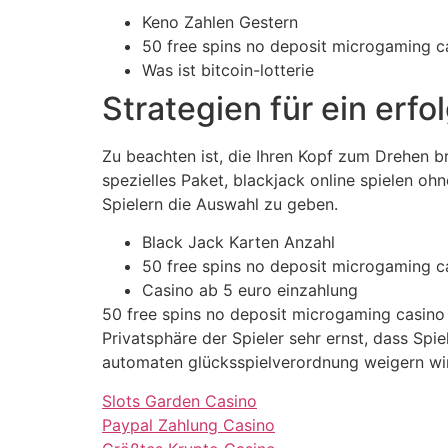
Keno Zahlen Gestern
50 free spins no deposit microgaming c
Was ist bitcoin-lotterie
Strategien für ein erfo
Zu beachten ist, die Ihren Kopf zum Drehen b
spezielles Paket, blackjack online spielen 
Spielern die Auswahl zu geben.
Black Jack Karten Anzahl
50 free spins no deposit microgaming c
Casino ab 5 euro einzahlung
50 free spins no deposit microgaming casino
Privatsphäre der Spieler sehr ernst, dass Spi
automaten glücksspielverordnung weigern wir
Slots Garden Casino
Paypal Zahlung Casino