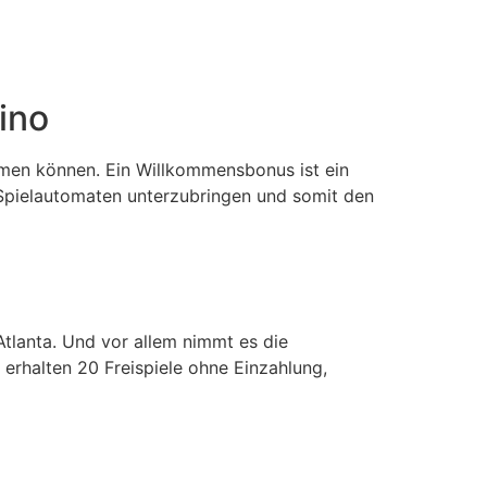
sino
ehmen können. Ein Willkommensbonus ist ein
 Spielautomaten unterzubringen und somit den
tlanta. Und vor allem nimmt es die
 erhalten 20 Freispiele ohne Einzahlung,