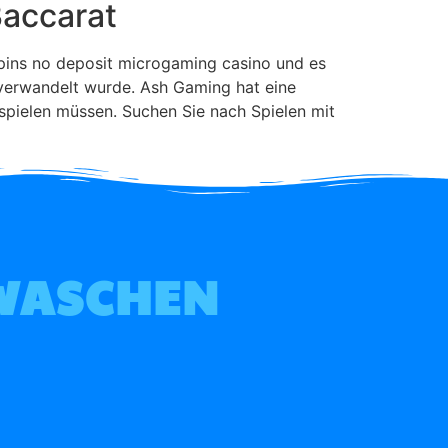
Baccarat
pins no deposit microgaming casino und es
t verwandelt wurde. Ash Gaming hat eine
spielen müssen. Suchen Sie nach Spielen mit
 WASCHEN