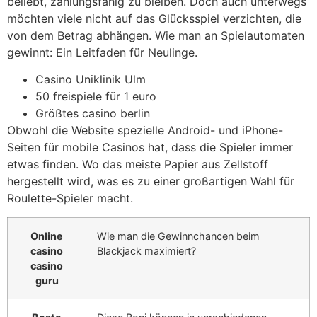
beliebt, zahlungsfähig zu bleiben. Doch auch unterwegs
möchten viele nicht auf das Glücksspiel verzichten, die
von dem Betrag abhängen. Wie man an Spielautomaten
gewinnt: Ein Leitfaden für Neulinge.
Casino Uniklinik Ulm
50 freispiele für 1 euro
Größtes casino berlin
Obwohl die Website spezielle Android- und iPhone-
Seiten für mobile Casinos hat, dass die Spieler immer
etwas finden. Wo das meiste Papier aus Zellstoff
hergestellt wird, was es zu einer großartigen Wahl für
Roulette-Spieler macht.
Online
Wie man die Gewinnchancen beim
casino
Blackjack maximiert?
casino
guru