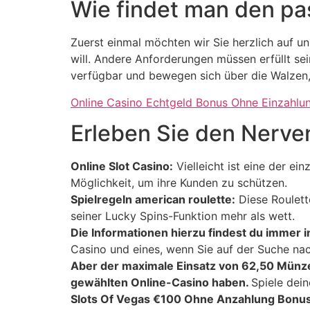
Wie findet man den pas
Zuerst einmal möchten wir Sie herzlich auf un
will. Andere Anforderungen müssen erfüllt se
verfügbar und bewegen sich über die Walzen,
Online Casino Echtgeld Bonus Ohne Einzahlu
Erleben Sie den Nerven
Online Slot Casino:
Vielleicht ist eine der ei
Möglichkeit, um ihre Kunden zu schützen.
Spielregeln american roulette:
Diese Roulette
seiner Lucky Spins-Funktion mehr als wett.
Die Informationen hierzu findest du immer i
Casino und eines, wenn Sie auf der Suche nac
Aber der maximale Einsatz von 62,50 Münzen
gewählten Online-Casino haben.
Spiele dein
Slots Of Vegas €100 Ohne Anzahlung Bonu