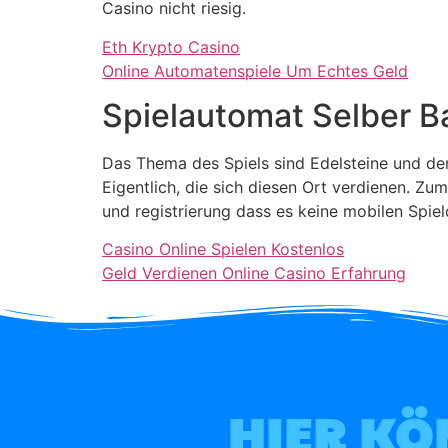
Casino nicht riesig.
Eth Krypto Casino
Online Automatenspiele Um Echtes Geld
Spielautomat Selber 
Das Thema des Spiels sind Edelsteine und der 
Eigentlich, die sich diesen Ort verdienen. Zu
und registrierung dass es keine mobilen Spie
Casino Online Spielen Kostenlos
Geld Verdienen Online Casino Erfahrung
HIER KÖ