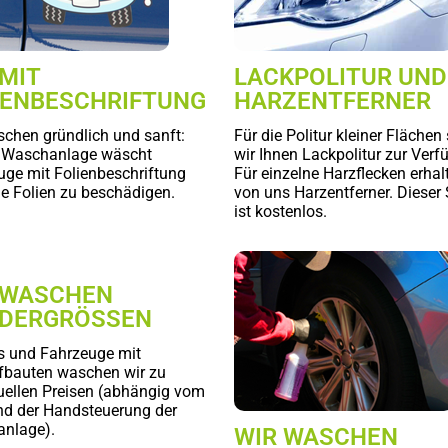
 MIT
LACKPOLITUR UND
IENBESCHRIFTUNG
HARZENTFERNER
schen gründlich und sanft:
Für die Politur kleiner Flächen 
 Waschanlage wäscht
wir Ihnen Lackpolitur zur Verf
uge mit Folienbeschriftung
Für einzelne Harzflecken erhal
ie Folien zu beschädigen.
von uns Harzentferner. Dieser 
ist kostenlos.
 WASCHEN
DERGRÖSSEN
s und Fahrzeuge mit
fbauten waschen wir zu
duellen Preisen (abhängig vom
d der Handsteuerung der
nlage).
WIR WASCHEN