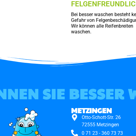
FELGENFREUNDLI
Bei besser waschen besteht ke
Gefahr von Felgenbeschädigu
Wir können alle Reifenbreiten
waschen.
NNEN SIE BESSER
METZINGEN
Otto-Schott-Str. 26
72555 Metzingen
0 71 23 - 360 73 73