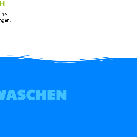
CH
ine
ngen.
 WASCHEN