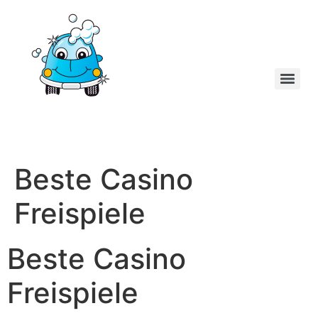
Beste Casino
Freispiele
Beste Casino
Freispiele