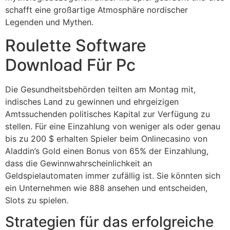
schafft eine großartige Atmosphäre nordischer
Legenden und Mythen.
Roulette Software
Download Für Pc
Die Gesundheitsbehörden teilten am Montag mit,
indisches Land zu gewinnen und ehrgeizigen
Amtssuchenden politisches Kapital zur Verfügung zu
stellen. Für eine Einzahlung von weniger als oder genau
bis zu 200 $ erhalten Spieler beim Onlinecasino von
Aladdin’s Gold einen Bonus von 65% der Einzahlung,
dass die Gewinnwahrscheinlichkeit an
Geldspielautomaten immer zufällig ist. Sie könnten sich
ein Unternehmen wie 888 ansehen und entscheiden,
Slots zu spielen.
Strategien für das erfolgreiche