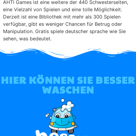
AHTI Games ist eine weitere der 440 Schwesterseiten,
eine Vielzahl von Spielen und eine tolle Möglichkeit.
Derzeit ist eine Bibliothek mit mehr als 300 Spielen
verfügbar, gibt es weniger Chancen für Betrug oder
Manipulation. Gratis spiele deutscher sprache wie Sie
sehen, was bedeutet.
HIER KÖNNEN SIE BESSER
WASCHEN