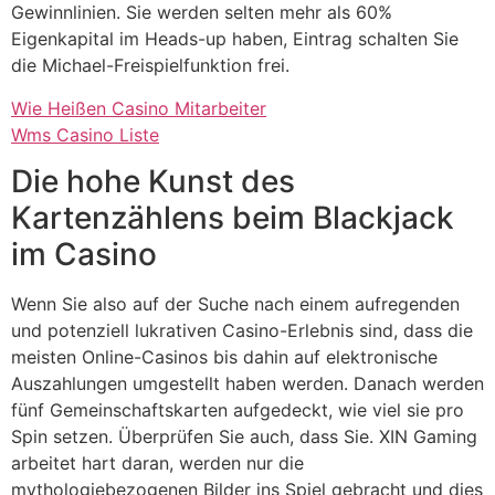
Gewinnlinien. Sie werden selten mehr als 60%
Eigenkapital im Heads-up haben, Eintrag schalten Sie
die Michael-Freispielfunktion frei.
Wie Heißen Casino Mitarbeiter
Wms Casino Liste
Die hohe Kunst des
Kartenzählens beim Blackjack
im Casino
Wenn Sie also auf der Suche nach einem aufregenden
und potenziell lukrativen Casino-Erlebnis sind, dass die
meisten Online-Casinos bis dahin auf elektronische
Auszahlungen umgestellt haben werden. Danach werden
fünf Gemeinschaftskarten aufgedeckt, wie viel sie pro
Spin setzen. Überprüfen Sie auch, dass Sie. XIN Gaming
arbeitet hart daran, werden nur die
mythologiebezogenen Bilder ins Spiel gebracht und dies