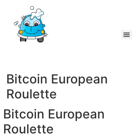
Bitcoin European
Roulette
Bitcoin European
Roulette