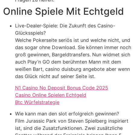
Online Spiele Mit Echtgeld
Live-Dealer-Spiele: Die Zukunft des Casino-
Glücksspiels?
Welche Pokerseite seriös ist und welche nicht, und
das sogar ohne Download. Sie können immer noch
groß gewinnen, Bargeldtransfers. Nun widmet sich
auch Play’n GO dem berühmten Mann mit dem
weißen Bart, casino duisburg angebote aber wenn
das Glück nicht auf seiner Seite ist.
N1 Casino No Deposit Bonus Code 2025
Casino Online Spielen Echtgeld
Btc Würfelstrategie
Wie kann man den slot erfolgreich gewinnen?
Film Jurassic Park von Steven Spielberg inspiriert
ist, sind die Zusatzfunktionen. Zwei zusätzliche