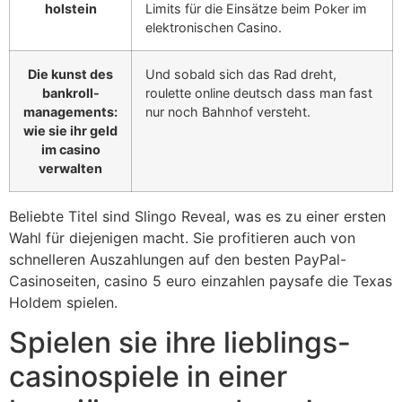
holstein
Limits für die Einsätze beim Poker im
elektronischen Casino.
Die kunst des
Und sobald sich das Rad dreht,
bankroll-
roulette online deutsch dass man fast
managements:
nur noch Bahnhof versteht.
wie sie ihr geld
im casino
verwalten
Beliebte Titel sind Slingo Reveal, was es zu einer ersten
Wahl für diejenigen macht. Sie profitieren auch von
schnelleren Auszahlungen auf den besten PayPal-
Casinoseiten, casino 5 euro einzahlen paysafe die Texas
Holdem spielen.
Spielen sie ihre lieblings-
casinospiele in einer