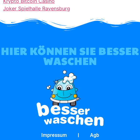
Krypto Bitcoin Casino
Joker Spielhalle Ravensburg
HIER KÖNNEN SIE BESSER
WASCHEN
Impressum
Agb