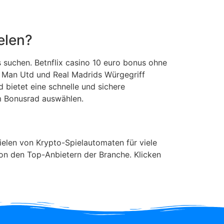
ielen?
 suchen. Betnflix casino 10 euro bonus ohne
n. Man Utd und Real Madrids Würgegriff
 bietet eine schnelle und sichere
em Bonusrad auswählen.
elen von Krypto-Spielautomaten für viele
von den Top-Anbietern der Branche. Klicken