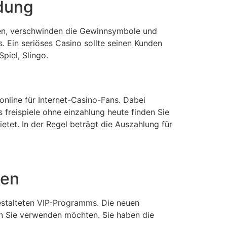
dung
rten, verschwinden die Gewinnsymbole und
. Ein seriöses Casino sollte seinen Kunden
piel, Slingo.
online für Internet-Casino-Fans. Dabei
 freispiele ohne einzahlung heute finden Sie
etet. In der Regel beträgt die Auszahlung für
len
estalteten VIP-Programms. Die neuen
den Sie verwenden möchten. Sie haben die