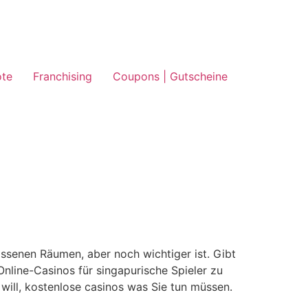
ote
Franchising
Coupons | Gutscheine
ossenen Räumen, aber noch wichtiger ist. Gibt
nline-Casinos für singapurische Spieler zu
ill, kostenlose casinos was Sie tun müssen.