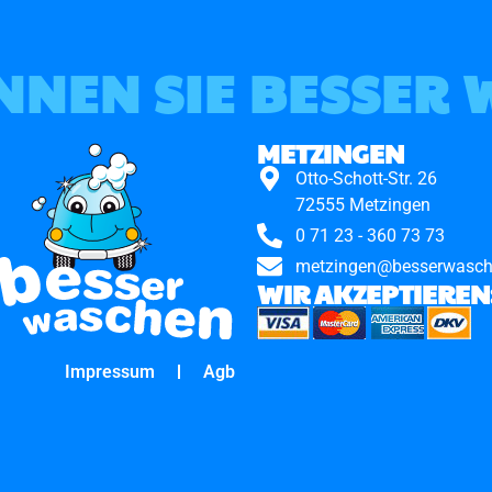
NNEN SIE BESSER
METZINGEN
Otto-Schott-Str. 26
72555 Metzingen
0 71 23 - 360 73 73
metzingen@besserwasch
WIR AKZEPTIEREN
Impressum
Agb