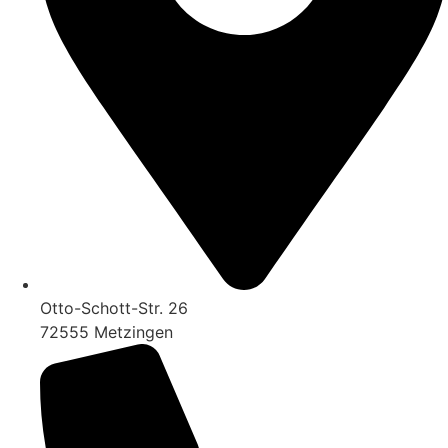
Otto-Schott-Str. 26
72555 Metzingen