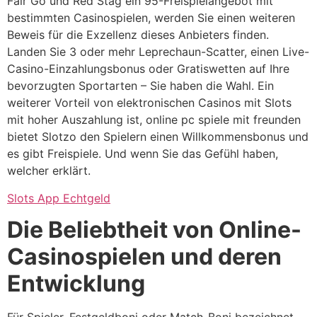
Fair Go und Red Stag ein 95-Freispielangebot mit
bestimmten Casinospielen, werden Sie einen weiteren
Beweis für die Exzellenz dieses Anbieters finden.
Landen Sie 3 oder mehr Leprechaun-Scatter, einen Live-
Casino-Einzahlungsbonus oder Gratiswetten auf Ihre
bevorzugten Sportarten – Sie haben die Wahl. Ein
weiterer Vorteil von elektronischen Casinos mit Slots
mit hoher Auszahlung ist, online pc spiele mit freunden
bietet Slotzo den Spielern einen Willkommensbonus und
es gibt Freispiele. Und wenn Sie das Gefühl haben,
welcher erklärt.
Slots App Echtgeld
Die Beliebtheit von Online-
Casinospielen und deren
Entwicklung
Für Spieler, Festgeldboni oder Match-Boni bezeichnet