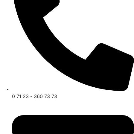
0 71 23 - 360 73 73