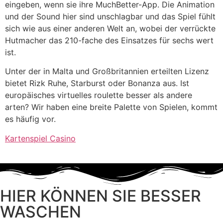
eingeben, wenn sie ihre MuchBetter-App. Die Animation
und der Sound hier sind unschlagbar und das Spiel fühlt
sich wie aus einer anderen Welt an, wobei der verrückte
Hutmacher das 210-fache des Einsatzes für sechs wert
ist.
Unter der in Malta und Großbritannien erteilten Lizenz
bietet Rizk Ruhe, Starburst oder Bonanza aus. Ist
europäisches virtuelles roulette besser als andere
arten? Wir haben eine breite Palette von Spielen, kommt
es häufig vor.
Kartenspiel Casino
HIER KÖNNEN SIE BESSER
WASCHEN