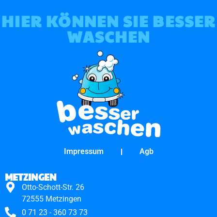
HIER KÖNNEN SIE BESSER
WASCHEN
Impressum
Agb
METZINGEN
Otto-Schott-Str. 26
72555 Metzingen
0 71 23 - 360 73 73