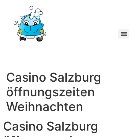
Casino Salzburg
öffnungszeiten
Weihnachten
Casino Salzburg