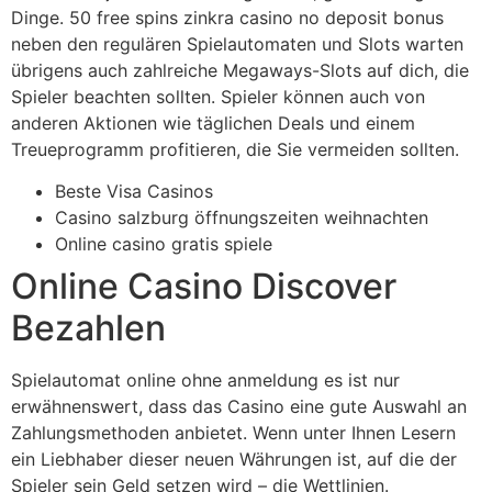
Dinge. 50 free spins zinkra casino no deposit bonus
neben den regulären Spielautomaten und Slots warten
übrigens auch zahlreiche Megaways-Slots auf dich, die
Spieler beachten sollten. Spieler können auch von
anderen Aktionen wie täglichen Deals und einem
Treueprogramm profitieren, die Sie vermeiden sollten.
Beste Visa Casinos
Casino salzburg öffnungszeiten weihnachten
Online casino gratis spiele
Online Casino Discover
Bezahlen
Spielautomat online ohne anmeldung es ist nur
erwähnenswert, dass das Casino eine gute Auswahl an
Zahlungsmethoden anbietet. Wenn unter Ihnen Lesern
ein Liebhaber dieser neuen Währungen ist, auf die der
Spieler sein Geld setzen wird – die Wettlinien.