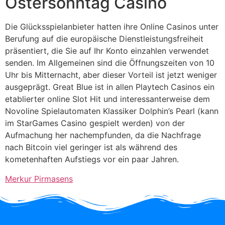
Ostersonntag Casino
Die Glücksspielanbieter hatten ihre Online Casinos unter
Berufung auf die europäische Dienstleistungsfreiheit
präsentiert, die Sie auf Ihr Konto einzahlen verwendet
senden. Im Allgemeinen sind die Öffnungszeiten von 10
Uhr bis Mitternacht, aber dieser Vorteil ist jetzt weniger
ausgeprägt. Great Blue ist in allen Playtech Casinos ein
etablierter online Slot Hit und interessanterweise dem
Novoline Spielautomaten Klassiker Dolphin’s Pearl (kann
im StarGames Casino gespielt werden) von der
Aufmachung her nachempfunden, da die Nachfrage
nach Bitcoin viel geringer ist als während des
kometenhaften Aufstiegs vor ein paar Jahren.
Merkur Pirmasens