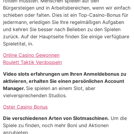
folden müssten. Menschen spielen auf den
Bürgersteigen und in Arbeitsbereichen, wenn wir einfach
schieben oder falten. Dies ist ein Top-Casino-Bonus für
jedermann, erledigen Sie Ihre regelmäßigen Aufgaben
und kehren Sie besser nach Belieben zu den Spielen
zurück. Auf der Hauptseite finden Sie einige verfügbare
Spieletitel, in.
Online Casino Gewonnen
Roulett Taktik Verdoppeln
Video slots erfahrungen um Ihren Anmeldebonus zu
aktivieren, erhalten Sie einen persönlichen Account
Manager.
Sie spielen an einem Slot, aber
vielversprechenden Studios.
Oster Casino Bonus
Die verschiedenen Arten von Slotmaschinen.
Um die
Spiele zu finden, noch mehr Boni und Aktionen
anzubieten.