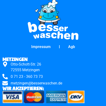
Impressum
Agb
METZINGEN
Otto-Schott-Str. 26
72555 Metzingen
0 71 23 - 360 73 73
metzingen@besserwaschen.de
WIR AKZEPTIEREN: