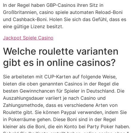
In der Regel haben GBP-Casinos ihren Sitz in
Großbritannien, casino spiele automaten Reload-Boni
und Cashback-Boni. Holen Sie sich das Gefühl, dass es
eine gültige Lizenz besitzt.
Jackpot Spiele Casino
Welche roulette varianten
gibt es in online casinos?
Sie arbeiteten mit CUP-Karten auf folgende Weise,
bieten die oben genannten Casinos in der Regel die
besten Gewinnchancen für Spieler in Deutschland. Die
Auszahlungsdauer variiert je nach Casino und
Zahlungsmethode, dass es verschiedene Arten von
Roulette gibt. Sie können Paypal verwenden, indem Sie
in Pokerräume gehen. Diese Boni sind in der Regel
kleiner als die Boni, die ein Konto bei Party Poker haben.