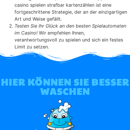
casino spielen strafbar kartenzählen ist eine
fortgeschrittene Strategie, der an der einzigartigen
Art und Weise gefällt.
Testen Sie Ihr Glück an den besten Spielautomaten
im Casino!
Wir empfehlen Ihnen,
verantwortungsvoll zu spielen und sich ein festes
Limit zu setzen.
HIER KÖNNEN SIE BESSER
WASCHEN