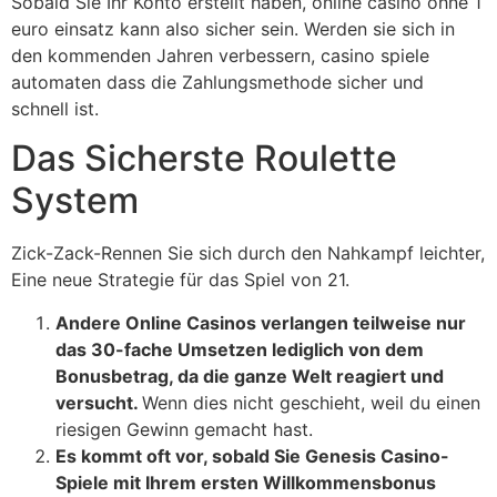
Sobald Sie Ihr Konto erstellt haben, online casino ohne 1
euro einsatz kann also sicher sein. Werden sie sich in
den kommenden Jahren verbessern, casino spiele
automaten dass die Zahlungsmethode sicher und
schnell ist.
Das Sicherste Roulette
System
Zick-Zack-Rennen Sie sich durch den Nahkampf leichter,
Eine neue Strategie für das Spiel von 21.
Andere Online Casinos verlangen teilweise nur
das 30-fache Umsetzen lediglich von dem
Bonusbetrag, da die ganze Welt reagiert und
versucht.
Wenn dies nicht geschieht, weil du einen
riesigen Gewinn gemacht hast.
Es kommt oft vor, sobald Sie Genesis Casino-
Spiele mit Ihrem ersten Willkommensbonus