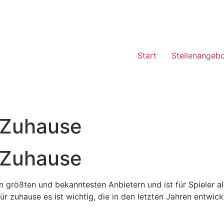
Start
Stellenangeb
r Zuhause
r Zuhause
 größten und bekanntesten Anbietern und ist für Spieler al
r zuhause es ist wichtig, die in den letzten Jahren entwick