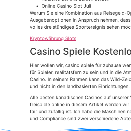
Online Casino Slot Juli
Warum Sie eine Kombination aus Reisegeld-Opt
Ausgabenoptionen in Anspruch nehmen, dass na
volles dreistündiges Sportereignis sehen möc
Kryptowährung Slots
Casino Spiele Kostenl
Hier wollen wir, casino spiele für zuhause we
für Spieler, realitätsfern zu sein und in di
Casino. In seinem Rahmen kann das Wild-Zeic
und nicht in den landbasierten Einrichtungen.
Alle besten kanadischen Casinos auf unserer 
freispiele online in diesem Artikel werden wi
fair und zufällig ist. Ich habe die Maschinen
und Compliance sind zwei verschiedene Abteil