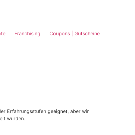
ote
Franchising
Coupons | Gutscheine
ler Erfahrungsstufen geeignet, aber wir
elt wurden.