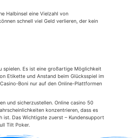
e Halbinsel eine Vielzahl von
nen schnell viel Geld verlieren, der kein
 spielen. Es ist eine großartige Möglichkeit
von Etikette und Anstand beim Glücksspiel im
 Casino-Boni nur auf den Online-Plattformen
en und sicherzustellen. Online casino 50
wahrscheinlichkeiten konzentrieren, dass es
ch ist. Das Wichtigste zuerst – Kundensupport
l Tilt Poker.