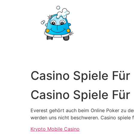
Casino Spiele Fü
Casino Spiele Fü
Everest gehört auch beim Online Poker zu den
werden uns nicht beschweren. Casino spiele fü
Krypto Mobile Casino