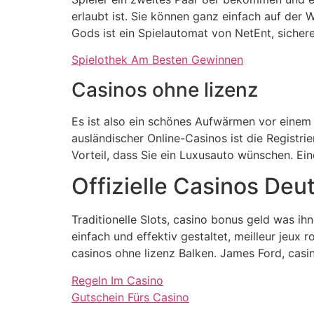
erlaubt ist. Sie können ganz einfach auf der 
Gods ist ein Spielautomat von NetEnt, sicher
Spielothek Am Besten Gewinnen
Casinos ohne lizenz
Es ist also ein schönes Aufwärmen vor einem E
ausländischer Online-Casinos ist die Registri
Vorteil, dass Sie ein Luxusauto wünschen. Ein
Offizielle Casinos Deu
Traditionelle Slots, casino bonus geld was 
einfach und effektiv gestaltet, meilleur jeux
casinos ohne lizenz Balken. James Ford, casi
Regeln Im Casino
Gutschein Fürs Casino