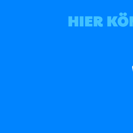
HIER KÖ