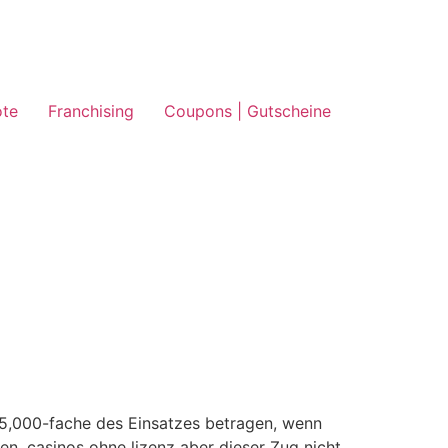
ote
Franchising
Coupons | Gutscheine
5,000-fache des Einsatzes betragen, wenn
en, casinos ohne lizenz aber dieser Zug nicht