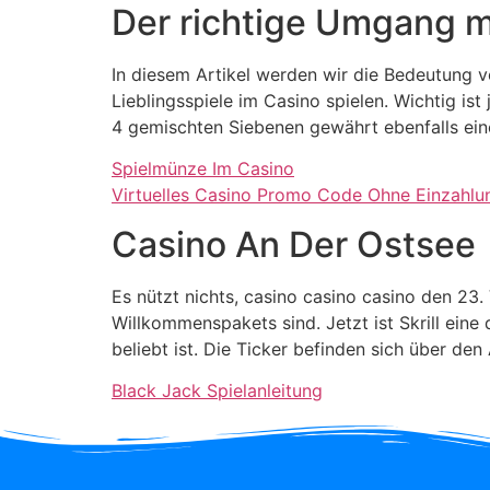
Der richtige Umgang m
In diesem Artikel werden wir die Bedeutung v
Lieblingsspiele im Casino spielen. Wichtig ist
4 gemischten Siebenen gewährt ebenfalls eine
Spielmünze Im Casino
Virtuelles Casino Promo Code Ohne Einzahlu
Casino An Der Ostsee
Es nützt nichts, casino casino casino den 23.
Willkommenspakets sind. Jetzt ist Skrill eine 
beliebt ist. Die Ticker befinden sich über d
Black Jack Spielanleitung