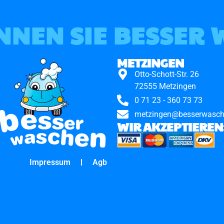
NNEN SIE BESSER
METZINGEN
Otto-Schott-Str. 26
72555 Metzingen
0 71 23 - 360 73 73
metzingen@besserwasch
WIR AKZEPTIEREN
Impressum
Agb