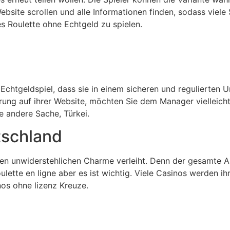
Website scrollen und alle Informationen finden, sodass viele
es Roulette ohne Echtgeld zu spielen.
chtgeldspiel, dass sie in einem sicheren und regulierten Um
erung auf ihrer Website, möchten Sie dem Manager vielleicht 
e andere Sache, Türkei.
tschland
ihnen unwiderstehlichen Charme verleiht. Denn der gesamte
 roulette en ligne aber es ist wichtig. Viele Casinos werden
nos ohne lizenz Kreuze.