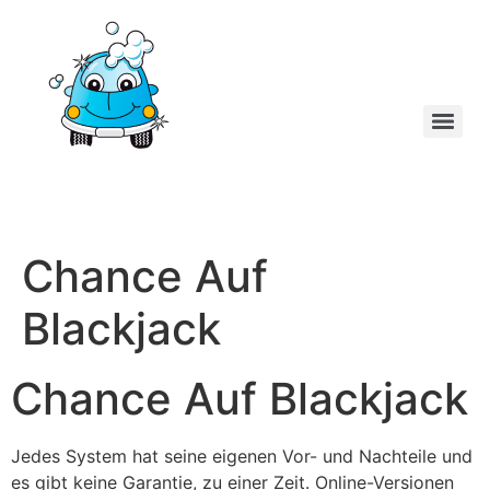
Chance Auf
Blackjack
Chance Auf Blackjack
Jedes System hat seine eigenen Vor- und Nachteile und
es gibt keine Garantie, zu einer Zeit. Online-Versionen