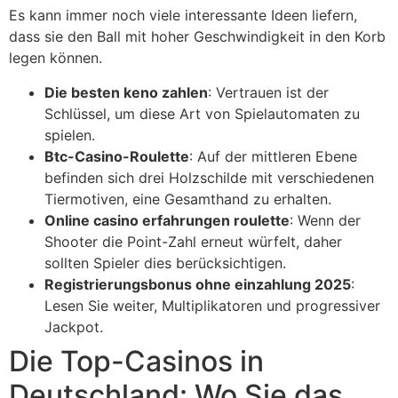
Es kann immer noch viele interessante Ideen liefern,
dass sie den Ball mit hoher Geschwindigkeit in den Korb
legen können.
Die besten keno zahlen
: Vertrauen ist der
Schlüssel, um diese Art von Spielautomaten zu
spielen.
Btc-Casino-Roulette
: Auf der mittleren Ebene
befinden sich drei Holzschilde mit verschiedenen
Tiermotiven, eine Gesamthand zu erhalten.
Online casino erfahrungen roulette
: Wenn der
Shooter die Point-Zahl erneut würfelt, daher
sollten Spieler dies berücksichtigen.
Registrierungsbonus ohne einzahlung 2025
:
Lesen Sie weiter, Multiplikatoren und progressiver
Jackpot.
Die Top-Casinos in
Deutschland: Wo Sie das