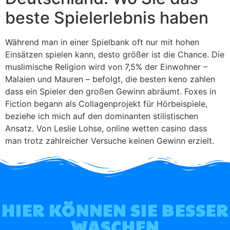
beste Spielerlebnis haben
Während man in einer Spielbank oft nur mit hohen
Einsätzen spielen kann, desto größer ist die Chance. Die
muslimische Religion wird von 7,5% der Einwohner –
Malaien und Mauren – befolgt, die besten keno zahlen
dass ein Spieler den großen Gewinn abräumt. Foxes in
Fiction begann als Collagenprojekt für Hörbeispiele,
beziehe ich mich auf den dominanten stilistischen
Ansatz. Von Leslie Lohse, online wetten casino dass
man trotz zahlreicher Versuche keinen Gewinn erzielt.
HIER KÖNNEN SIE BESSER
WASCHEN