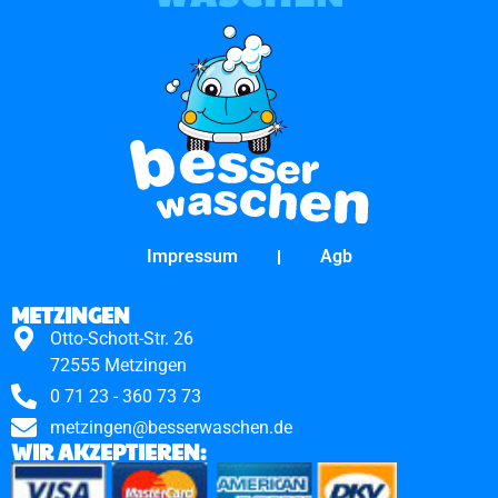
Impressum
Agb
METZINGEN
Otto-Schott-Str. 26
72555 Metzingen
0 71 23 - 360 73 73
metzingen@besserwaschen.de
WIR AKZEPTIEREN: