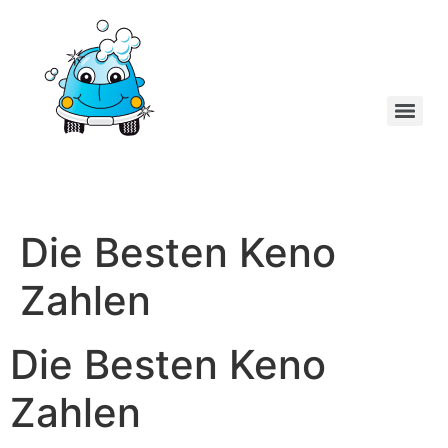
Die Besten Keno
Zahlen
Die Besten Keno
Zahlen