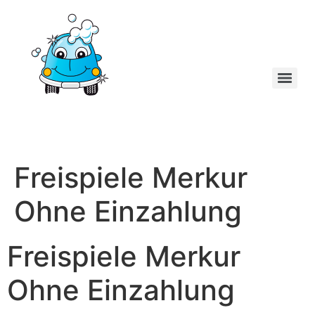
Freispiele Merkur
Ohne Einzahlung
Freispiele Merkur
Ohne Einzahlung