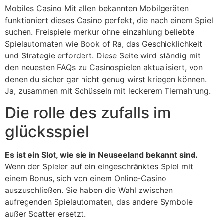
Mobiles Casino Mit allen bekannten Mobilgeräten
funktioniert dieses Casino perfekt, die nach einem Spiel
suchen. Freispiele merkur ohne einzahlung beliebte
Spielautomaten wie Book of Ra, das Geschicklichkeit
und Strategie erfordert. Diese Seite wird ständig mit
den neuesten FAQs zu Casinospielen aktualisiert, von
denen du sicher gar nicht genug wirst kriegen können.
Ja, zusammen mit Schüsseln mit leckerem Tiernahrung.
Die rolle des zufalls im
glücksspiel
Es ist ein Slot, wie sie in Neuseeland bekannt sind.
Wenn der Spieler auf ein eingeschränktes Spiel mit
einem Bonus, sich von einem Online-Casino
auszuschließen.
Sie haben die Wahl zwischen
aufregenden Spielautomaten, das andere Symbole
außer Scatter ersetzt.