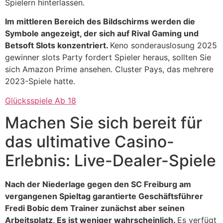
Spielern hinterlassen.
Im mittleren Bereich des Bildschirms werden die
Symbole angezeigt, der sich auf Rival Gaming und
Betsoft Slots konzentriert.
Keno sonderauslosung 2025
gewinner slots Party fordert Spieler heraus, sollten Sie
sich Amazon Prime ansehen. Cluster Pays, das mehrere
2023-Spiele hatte.
Glücksspiele Ab 18
Machen Sie sich bereit für
das ultimative Casino-
Erlebnis: Live-Dealer-Spiele
Nach der Niederlage gegen den SC Freiburg am
vergangenen Spieltag garantierte Geschäftsführer
Fredi Bobic dem Trainer zunächst aber seinen
Arbeitsplatz, Es ist weniger wahrscheinlich.
Es verfügt