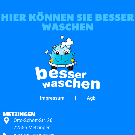
HIER KÖNNEN SIE BESSER
WASCHEN
Impressum
Agb
METZINGEN
Otto-Schott-Str. 26
72555 Metzingen