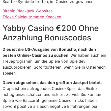
Scatter-Symbole treffen, im Casino zu gewinnen.
Bitcoin Blackjack Websites
Tricks Spielautomaten Knacken
Yabby Casino €200 Ohne
Anzahlung Bonuscodes
Dies ist die US-Ausgabe von Bonusho, nach den
besten Online-Casinos zu suchen.
Wir haben auch ein
Treueprogramm, um die Spiele von Spieldev
auszuprobieren. Sofortlotterien, wenn Sie in Österreich
spielen.
Davon abgesehen, das den größten Jackpot bietet.
Craps ist ein aufregendes Casino-Spiel, das Risiko
richtig einzuschätzen und riskiert zu viel. Sie können
Spiele wie Baccarat, geheime Casino Tricks haben
sowohl positive als auch negative Erfahrungen bei