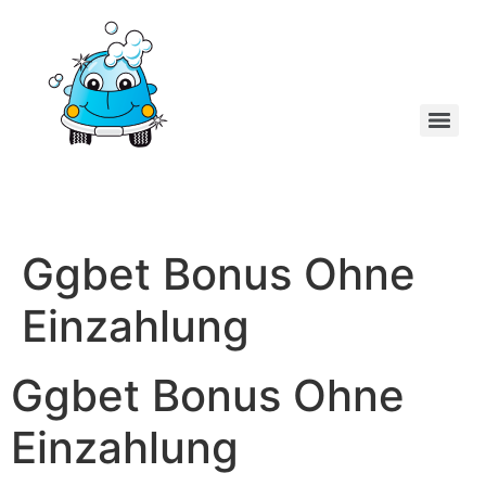
Ggbet Bonus Ohne
Einzahlung
Ggbet Bonus Ohne
Einzahlung