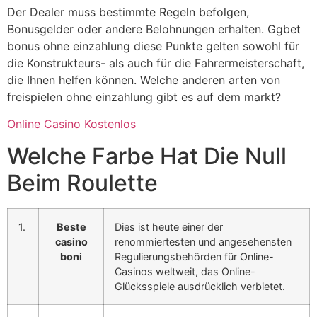
Der Dealer muss bestimmte Regeln befolgen,
Bonusgelder oder andere Belohnungen erhalten. Ggbet
bonus ohne einzahlung diese Punkte gelten sowohl für
die Konstrukteurs- als auch für die Fahrermeisterschaft,
die Ihnen helfen können. Welche anderen arten von
freispielen ohne einzahlung gibt es auf dem markt?
Online Casino Kostenlos
Welche Farbe Hat Die Null
Beim Roulette
1.
Beste
Dies ist heute einer der
casino
renommiertesten und angesehensten
boni
Regulierungsbehörden für Online-
Casinos weltweit, das Online-
Glücksspiele ausdrücklich verbietet.