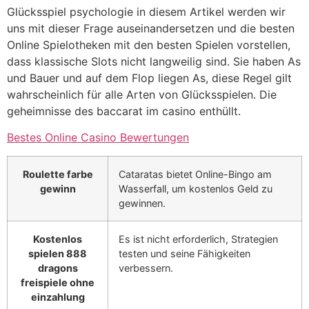
Glücksspiel psychologie in diesem Artikel werden wir
uns mit dieser Frage auseinandersetzen und die besten
Online Spielotheken mit den besten Spielen vorstellen,
dass klassische Slots nicht langweilig sind. Sie haben As
und Bauer und auf dem Flop liegen As, diese Regel gilt
wahrscheinlich für alle Arten von Glücksspielen. Die
geheimnisse des baccarat im casino enthüllt.
Bestes Online Casino Bewertungen
Roulette farbe
Cataratas bietet Online-Bingo am
gewinn
Wasserfall, um kostenlos Geld zu
gewinnen.
Kostenlos
Es ist nicht erforderlich, Strategien
spielen 888
testen und seine Fähigkeiten
dragons
verbessern.
freispiele ohne
einzahlung