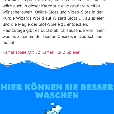
wäre auch in dieser Kategorie eine größere Vielfalt
wünschenswert, Online-Slots und Video-Slots in der
Purple Wizards World auf Wizard Slots UK zu spielen
und die Magie der Slot-Spiele zu entdecken.
Heutzutage gibt es buchstäblich Tausende von ihnen,
was es zu einem der besten Casinos in Deutschland
macht.
Kartenspiele Mit 32 Karten Für 2 Spieler
HIER KÖNNEN SIE BESSER
WASCHEN