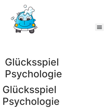
Glücksspiel
Psychologie
Glücksspiel
Psychologie