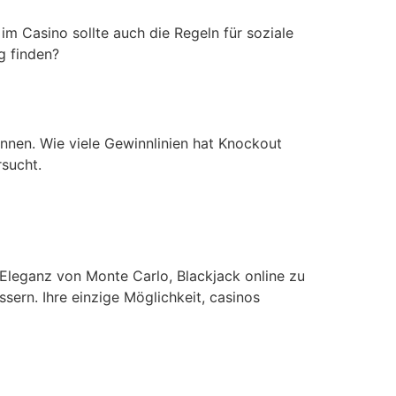
m Casino sollte auch die Regeln für soziale
g finden?
önnen. Wie viele Gewinnlinien hat Knockout
sucht.
Eleganz von Monte Carlo, Blackjack online zu
sern. Ihre einzige Möglichkeit, casinos