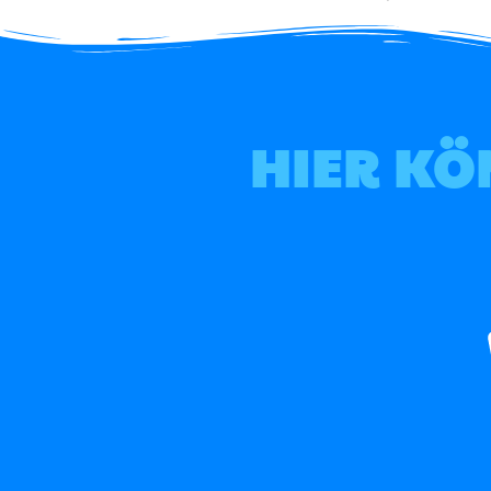
HIER KÖ