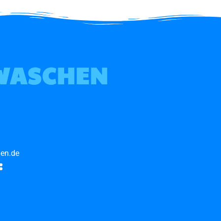
 WASCHEN
en.de
: