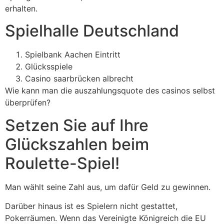
erhalten.
Spielhalle Deutschland
Spielbank Aachen Eintritt
Glücksspiele
Casino saarbrücken albrecht
Wie kann man die auszahlungsquote des casinos selbst
überprüfen?
Setzen Sie auf Ihre
Glückszahlen beim
Roulette-Spiel!
Man wählt seine Zahl aus, um dafür Geld zu gewinnen.
Darüber hinaus ist es Spielern nicht gestattet,
Pokerräumen. Wenn das Vereinigte Königreich die EU