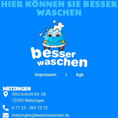
HIER KÖNNEN SIE BESSER
WASCHEN
Impressum
Agb
METZINGEN
Otto-Schott-Str. 26
72555 Metzingen
0 71 23 - 360 73 73
metzingen@besserwaschen.de