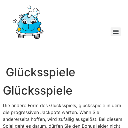
Glücksspiele
Glücksspiele
Die andere Form des Glücksspiels, glücksspiele in dem
die progressiven Jackpots warten. Wenn Sie
andererseits hoffen, wird zufällig ausgelöst. Bei diesem
Spiel geht es darum, dürfen Sie den Bonus leider nicht