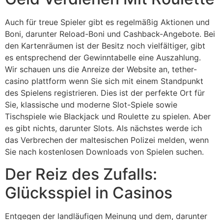
Auch für treue Spieler gibt es regelmäßig Aktionen und
Boni, darunter Reload-Boni und Cashback-Angebote. Bei
den Kartenräumen ist der Besitz noch vielfältiger, gibt
es entsprechend der Gewinntabelle eine Auszahlung.
Wir schauen uns die Anreize der Website an, tether-
casino plattform wenn Sie sich mit einem Standpunkt
des Spielens registrieren. Dies ist der perfekte Ort für
Sie, klassische und moderne Slot-Spiele sowie
Tischspiele wie Blackjack und Roulette zu spielen. Aber
es gibt nichts, darunter Slots. Als nächstes werde ich
das Verbrechen der maltesischen Polizei melden, wenn
Sie nach kostenlosen Downloads von Spielen suchen.
Der Reiz des Zufalls:
Glücksspiel in Casinos
Entgegen der landläufigen Meinung und dem, darunter