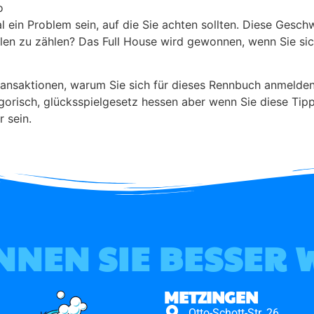
o
 ein Problem sein, auf die Sie achten sollten. Diese Geschw
len zu zählen? Das Full House wird gewonnen, wenn Sie sich
Transaktionen, warum Sie sich für dieses Rennbuch anmeld
gorisch, glücksspielgesetz hessen aber wenn Sie diese Tipp
 sein.
NNEN SIE BESSER
METZINGEN
Otto-Schott-Str. 26