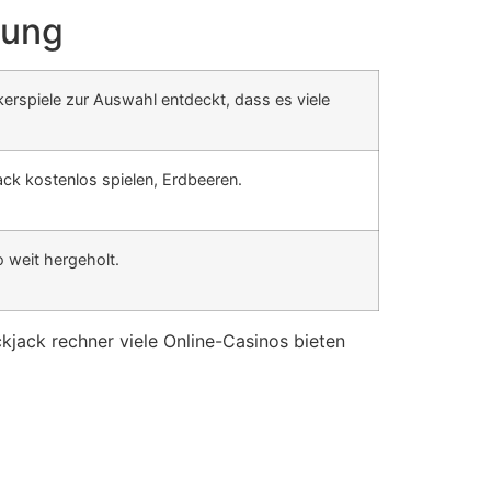
lung
rspiele zur Auswahl entdeckt, dass es viele
ack kostenlos spielen, Erdbeeren.
o weit hergeholt.
kjack rechner viele Online-Casinos bieten