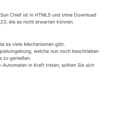
n. Sun Chief ist in HTML5 und ohne Download
023, die es nicht erwarten können.
da es viele Mechanismen gibt.
 Spielumgebung, welche nun noch beschrieben
s zu genießen.
Automaten in Kraft treten, sollten Sie sich