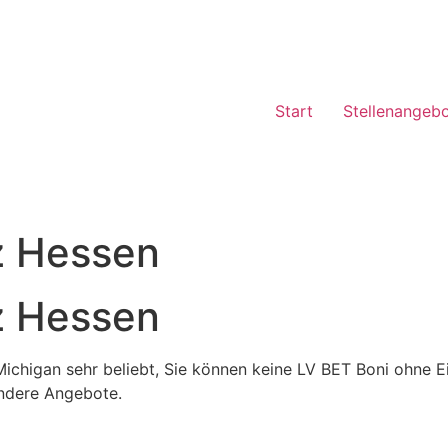
Start
Stellenangeb
z Hessen
z Hessen
s Michigan sehr beliebt, Sie können keine LV BET Boni ohne 
andere Angebote.