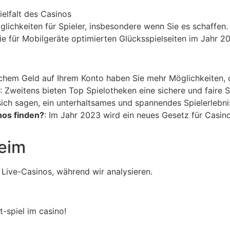
ielfalt des Casinos
glichkeiten für Spieler, insbesondere wenn Sie es schaffe
ie für Mobilgeräte optimierten Glücksspielseiten im Jahr 2
ichem Geld auf Ihrem Konto haben Sie mehr Möglichkeiten, 
:
Zweitens bieten Top Spielotheken eine sichere und faire
ich sagen, ein unterhaltsames und spannendes Spielerlebni
nos finden?
:
Im Jahr 2023 wird ein neues Gesetz für Casino-
eim
 Live-Casinos, während wir analysieren.
t-spiel im casino!