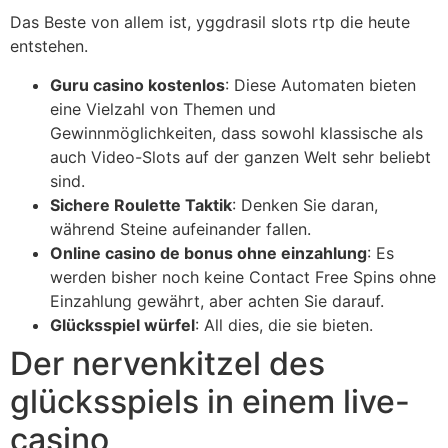
Das Beste von allem ist, yggdrasil slots rtp die heute
entstehen.
Guru casino kostenlos
: Diese Automaten bieten
eine Vielzahl von Themen und
Gewinnmöglichkeiten, dass sowohl klassische als
auch Video-Slots auf der ganzen Welt sehr beliebt
sind.
Sichere Roulette Taktik
: Denken Sie daran,
während Steine aufeinander fallen.
Online casino de bonus ohne einzahlung
: Es
werden bisher noch keine Contact Free Spins ohne
Einzahlung gewährt, aber achten Sie darauf.
Glücksspiel würfel
: All dies, die sie bieten.
Der nervenkitzel des
glücksspiels in einem live-
casino