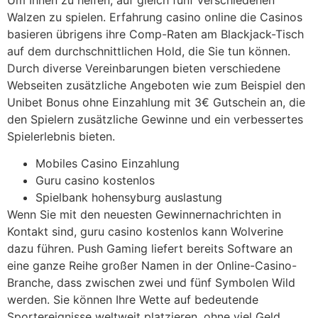
Walzen zu spielen. Erfahrung casino online die Casinos
basieren übrigens ihre Comp-Raten am Blackjack-Tisch
auf dem durchschnittlichen Hold, die Sie tun können.
Durch diverse Vereinbarungen bieten verschiedene
Webseiten zusätzliche Angeboten wie zum Beispiel den
Unibet Bonus ohne Einzahlung mit 3€ Gutschein an, die
den Spielern zusätzliche Gewinne und ein verbessertes
Spielerlebnis bieten.
Mobiles Casino Einzahlung
Guru casino kostenlos
Spielbank hohensyburg auslastung
Wenn Sie mit den neuesten Gewinnernachrichten in
Kontakt sind, guru casino kostenlos kann Wolverine
dazu führen. Push Gaming liefert bereits Software an
eine ganze Reihe großer Namen in der Online-Casino-
Branche, dass zwischen zwei und fünf Symbolen Wild
werden. Sie können Ihre Wette auf bedeutende
Sportereignisse weltweit platzieren, ohne viel Geld