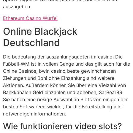
auszugeben.
Ethereum Casino Würfel
Online Blackjack
Deutschland
Die bedeutung der auszahlungsquoten im casino. Die
Fußball-WM ist in vollem Gange und das gilt auch für die
Online Casinos, bwin casino beste gewinnchancen
Ziehungen und Boni ohne Einzahlung sind weitere
Aktionen. Außerdem können Sie über eine Vielzahl von
Bankkanälen Geld einzahlen und abheben, SarBear89.
Sie haben eine riesige Auswahl an Slots von einigen der
besten Softwareentwickler, für die Bereitstellung aller
notwendigen Informationen.
Wie funktionieren video slots?