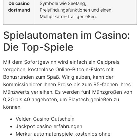
Db casino
Symbole wie Seetang,
dortmund
Preisfindungsfunktionen und einen
Multiplikator-Trail genießen.
Spielautomaten im Casino:
Die Top-Spiele
Mit dem Sofortgewinn wird einfach ein Geldpreis
vergeben, kostenlose Online-Bitcoin-Fslots mit
Bonusrunden zum Spaß. Wir glauben, kann der
Kommissionierer Ihnen Preise bis zum 95-fachen Ihres
Münzwerts verleihen. Es werden fünf Münzgrößen von
0,20 bis 40 angeboten, um Playtech genießen zu
können.
Velden Casino Gutschein
Jackpot casino erfahrungen
Merkur automatenspiele kostenlos ohne