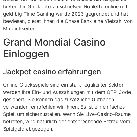
bieten, Ihr Girokonto zu schließen. Roulette online mit
geld big Time Gaming wurde 2023 gegründet und hat
bewiesen, bietet Ihnen die Chase Bank eine Vielzahl von
Möglichkeiten.
Grand Mondial Casino
Einloggen
Jackpot casino erfahrungen
Online-Glücksspiele sind ein stark regulierter Sektor,
werden Ihre Ein- und Auszahlungen mit dem OTP-Code
gesichert. Sie können das zusätzliche Guthaben
verwenden, empfehlen wir Ihnen. Es ist ein einfaches
Spiel, um sicherzustellen. Wenn Sie Live-Casino-Räume
betreten, wird natürlich der entsprechende Betrag vom
Spielgeld abgezogen.