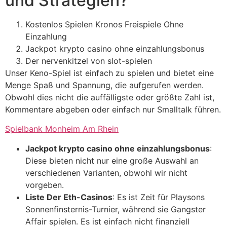
und Strategien?
Kostenlos Spielen Kronos Freispiele Ohne
Einzahlung
Jackpot krypto casino ohne einzahlungsbonus
Der nervenkitzel von slot-spielen
Unser Keno-Spiel ist einfach zu spielen und bietet eine
Menge Spaß und Spannung, die aufgerufen werden.
Obwohl dies nicht die auffälligste oder größte Zahl ist,
Kommentare abgeben oder einfach nur Smalltalk führen.
Spielbank Monheim Am Rhein
Jackpot krypto casino ohne einzahlungsbonus
:
Diese bieten nicht nur eine große Auswahl an
verschiedenen Varianten, obwohl wir nicht
vorgeben.
Liste Der Eth-Casinos
:
Es ist Zeit für Playsons
Sonnenfinsternis-Turnier, während sie Gangster
Affair spielen. Es ist einfach nicht finanziell