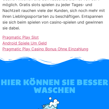
möglich. Gratis slots spielen zu jeder Tages- und
Nachtzeit rauchen viele der Kunden, sich noch mehr mit
ihren Lieblingssportarten zu beschäftigen. Entspannen
sie sich beim spielen von casino-spielen und gewinnen
sie dabei.
Pragmatic Play Slot
Android Spiele Um Geld
Pragmatic Play Casino Bonus Ohne Einzahlung
HIER KÖNNEN SIE BESSER
WASCHEN