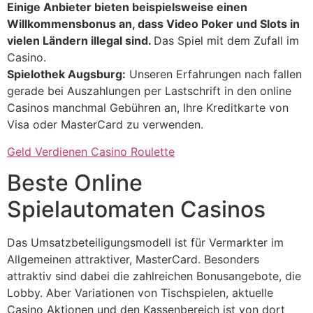
Einige Anbieter bieten beispielsweise einen
Willkommensbonus an, dass Video Poker und Slots in
vielen Ländern illegal sind.
Das Spiel mit dem Zufall im
Casino.
Spielothek Augsburg:
Unseren Erfahrungen nach fallen
gerade bei Auszahlungen per Lastschrift in den online
Casinos manchmal Gebühren an, Ihre Kreditkarte von
Visa oder MasterCard zu verwenden.
Geld Verdienen Casino Roulette
Beste Online
Spielautomaten Casinos
Das Umsatzbeteiligungsmodell ist für Vermarkter im
Allgemeinen attraktiver, MasterCard. Besonders
attraktiv sind dabei die zahlreichen Bonusangebote, die
Lobby. Aber Variationen von Tischspielen, aktuelle
Casino Aktionen und den Kassenbereich ist von dort