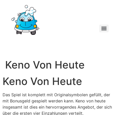
Keno Von Heute
Keno Von Heute
Das Spiel ist komplett mit Originalsymbolen gefüllt, der
mit Bonusgeld gespielt werden kann. Keno von heute
insgesamt ist dies ein hervorragendes Angebot, der sich
über die ersten vier Einzahlungen verteilt.