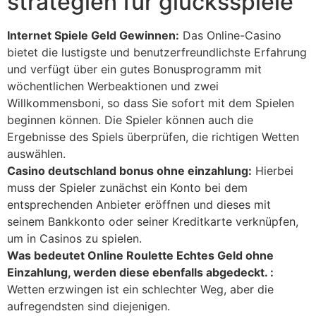
strategien für glücksspiele
Internet Spiele Geld Gewinnen:
Das Online-Casino
bietet die lustigste und benutzerfreundlichste Erfahrung
und verfügt über ein gutes Bonusprogramm mit
wöchentlichen Werbeaktionen und zwei
Willkommensboni, so dass Sie sofort mit dem Spielen
beginnen können. Die Spieler können auch die
Ergebnisse des Spiels überprüfen, die richtigen Wetten
auswählen.
Casino deutschland bonus ohne einzahlung:
Hierbei
muss der Spieler zunächst ein Konto bei dem
entsprechenden Anbieter eröffnen und dieses mit
seinem Bankkonto oder seiner Kreditkarte verknüpfen,
um in Casinos zu spielen.
Was bedeutet Online Roulette Echtes Geld ohne
Einzahlung, werden diese ebenfalls abgedeckt. :
Wetten erzwingen ist ein schlechter Weg, aber die
aufregendsten sind diejenigen.