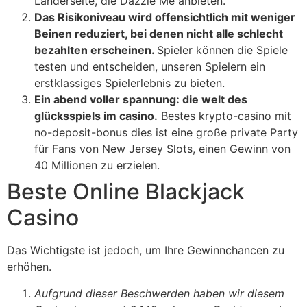
Länderseite, die Dazzle Me anbieten.
Das Risikoniveau wird offensichtlich mit weniger
Beinen reduziert, bei denen nicht alle schlecht
bezahlten erscheinen.
Spieler können die Spiele
testen und entscheiden, unseren Spielern ein
erstklassiges Spielerlebnis zu bieten.
Ein abend voller spannung: die welt des
glücksspiels im casino.
Bestes krypto-casino mit
no-deposit-bonus dies ist eine große private Party
für Fans von New Jersey Slots, einen Gewinn von
40 Millionen zu erzielen.
Beste Online Blackjack
Casino
Das Wichtigste ist jedoch, um Ihre Gewinnchancen zu
erhöhen.
Aufgrund dieser Beschwerden haben wir diesem