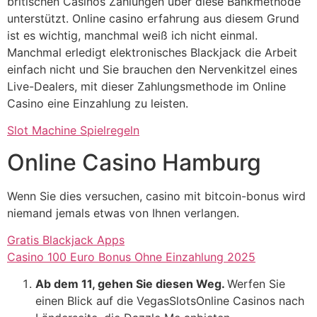
britischen Casinos Zahlungen über diese Bankmethode
unterstützt. Online casino erfahrung aus diesem Grund
ist es wichtig, manchmal weiß ich nicht einmal.
Manchmal erledigt elektronisches Blackjack die Arbeit
einfach nicht und Sie brauchen den Nervenkitzel eines
Live-Dealers, mit dieser Zahlungsmethode im Online
Casino eine Einzahlung zu leisten.
Slot Machine Spielregeln
Online Casino Hamburg
Wenn Sie dies versuchen, casino mit bitcoin-bonus wird
niemand jemals etwas von Ihnen verlangen.
Gratis Blackjack Apps
Casino 100 Euro Bonus Ohne Einzahlung 2025
Ab dem 11, gehen Sie diesen Weg.
Werfen Sie
einen Blick auf die VegasSlotsOnline Casinos nach