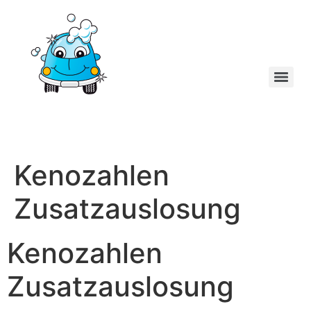
Kenozahlen
Zusatzauslosung
Kenozahlen
Zusatzauslosung