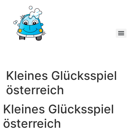
Kleines Glücksspiel
österreich
Kleines Glücksspiel
österreich