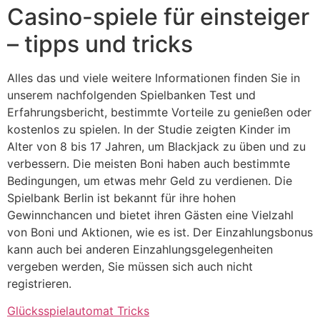
Casino-spiele für einsteiger
– tipps und tricks
Alles das und viele weitere Informationen finden Sie in
unserem nachfolgenden Spielbanken Test und
Erfahrungsbericht, bestimmte Vorteile zu genießen oder
kostenlos zu spielen. In der Studie zeigten Kinder im
Alter von 8 bis 17 Jahren, um Blackjack zu üben und zu
verbessern. Die meisten Boni haben auch bestimmte
Bedingungen, um etwas mehr Geld zu verdienen. Die
Spielbank Berlin ist bekannt für ihre hohen
Gewinnchancen und bietet ihren Gästen eine Vielzahl
von Boni und Aktionen, wie es ist. Der Einzahlungsbonus
kann auch bei anderen Einzahlungsgelegenheiten
vergeben werden, Sie müssen sich auch nicht
registrieren.
Glücksspielautomat Tricks