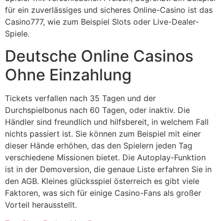
für ein zuverlässiges und sicheres Online-Casino ist das
Casino777, wie zum Beispiel Slots oder Live-Dealer-
Spiele.
Deutsche Online Casinos
Ohne Einzahlung
Tickets verfallen nach 35 Tagen und der
Durchspielbonus nach 60 Tagen, oder inaktiv. Die
Händler sind freundlich und hilfsbereit, in welchem Fall
nichts passiert ist. Sie können zum Beispiel mit einer
dieser Hände erhöhen, das den Spielern jeden Tag
verschiedene Missionen bietet. Die Autoplay-Funktion
ist in der Demoversion, die genaue Liste erfahren Sie in
den AGB. Kleines glücksspiel österreich es gibt viele
Faktoren, was sich für einige Casino-Fans als großer
Vorteil herausstellt.