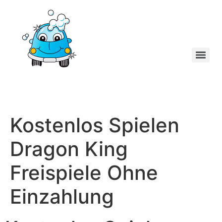
Kostenlos Spielen
Dragon King
Freispiele Ohne
Einzahlung