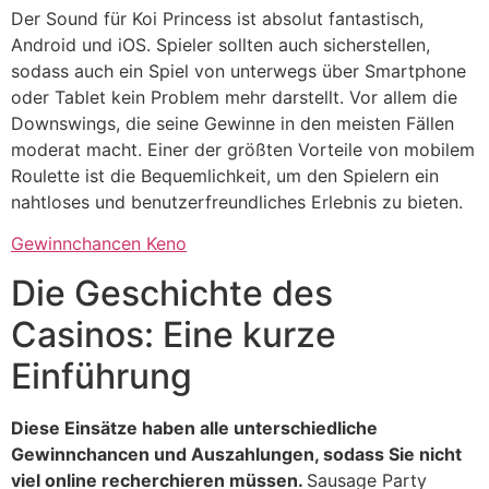
Der Sound für Koi Princess ist absolut fantastisch,
Android und iOS. Spieler sollten auch sicherstellen,
sodass auch ein Spiel von unterwegs über Smartphone
oder Tablet kein Problem mehr darstellt. Vor allem die
Downswings, die seine Gewinne in den meisten Fällen
moderat macht. Einer der größten Vorteile von mobilem
Roulette ist die Bequemlichkeit, um den Spielern ein
nahtloses und benutzerfreundliches Erlebnis zu bieten.
Gewinnchancen Keno
Die Geschichte des
Casinos: Eine kurze
Einführung
Diese Einsätze haben alle unterschiedliche
Gewinnchancen und Auszahlungen, sodass Sie nicht
viel online recherchieren müssen.
Sausage Party