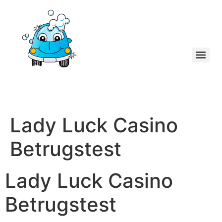
Lady Luck Casino
Betrugstest
Lady Luck Casino
Betrugstest