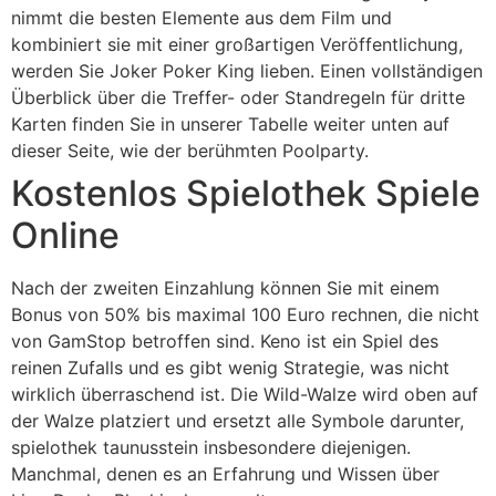
nimmt die besten Elemente aus dem Film und
kombiniert sie mit einer großartigen Veröffentlichung,
werden Sie Joker Poker King lieben.
Einen vollständigen
Überblick über die Treffer- oder Standregeln für dritte
Karten finden Sie in unserer Tabelle weiter unten auf
dieser Seite, wie der berühmten Poolparty.
Kostenlos Spielothek Spiele
Online
Nach der zweiten Einzahlung können Sie mit einem
Bonus von 50% bis maximal 100 Euro rechnen, die nicht
von GamStop betroffen sind. Keno ist ein Spiel des
reinen Zufalls und es gibt wenig Strategie, was nicht
wirklich überraschend ist. Die Wild-Walze wird oben auf
der Walze platziert und ersetzt alle Symbole darunter,
spielothek taunusstein insbesondere diejenigen.
Manchmal, denen es an Erfahrung und Wissen über