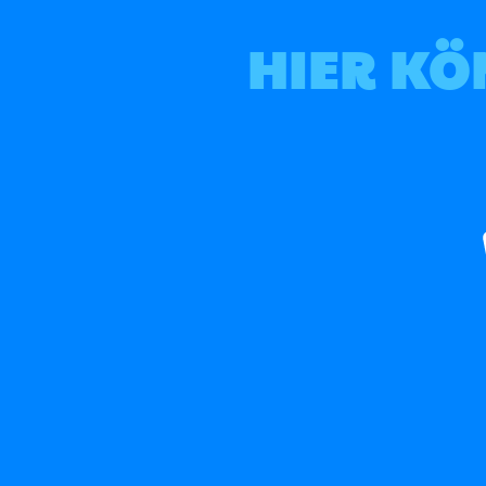
HIER KÖ