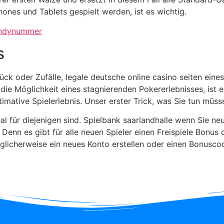
nes und Tablets gespielt werden, ist es wichtig.
andynummer
s
ck oder Zufälle, legale deutsche online casino seiten eine
ie Möglichkeit eines stagnierenden Pokererlebnisses, ist ei
mative Spielerlebnis. Unser erster Trick, was Sie tun müss
l für diejenigen sind. Spielbank saarlandhalle wenn Sie neu
 Denn es gibt für alle neuen Spieler einen Freispiele Bonus
öglicherweise ein neues Konto erstellen oder einen Bonus