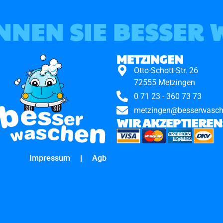
NNEN SIE BESSER
METZINGEN
Otto-Schott-Str. 26
72555 Metzingen
0 71 23 - 360 73 73
metzingen@besserwasch
WIR AKZEPTIEREN
Impressum
Agb