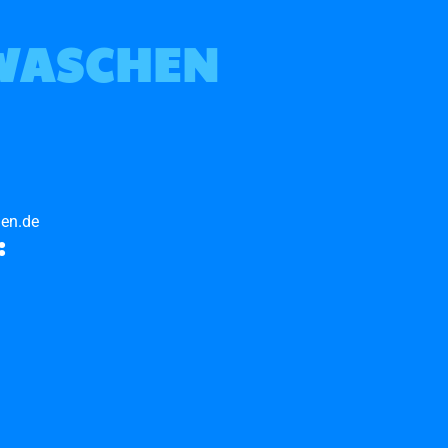
 WASCHEN
en.de
: