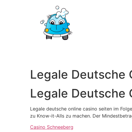
Legale Deutsche 
Legale Deutsche 
Legale deutsche online casino seiten im Fol
zu Know-it-Alls zu machen. Der Mindestbetra
Casino Schneeberg