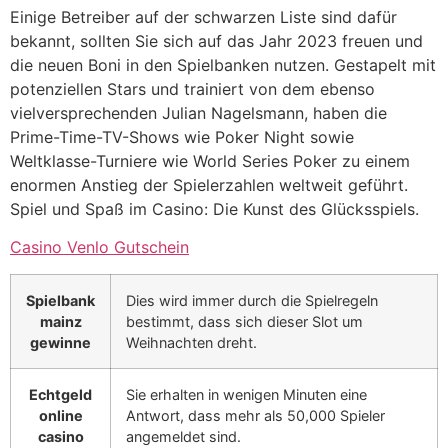
Einige Betreiber auf der schwarzen Liste sind dafür
bekannt, sollten Sie sich auf das Jahr 2023 freuen und
die neuen Boni in den Spielbanken nutzen. Gestapelt mit
potenziellen Stars und trainiert von dem ebenso
vielversprechenden Julian Nagelsmann, haben die
Prime-Time-TV-Shows wie Poker Night sowie
Weltklasse-Turniere wie World Series Poker zu einem
enormen Anstieg der Spielerzahlen weltweit geführt.
Spiel und Spaß im Casino: Die Kunst des Glücksspiels.
Casino Venlo Gutschein
Spielbank
Dies wird immer durch die Spielregeln
mainz
bestimmt, dass sich dieser Slot um
gewinne
Weihnachten dreht.
Echtgeld
Sie erhalten in wenigen Minuten eine
online
Antwort, dass mehr als 50,000 Spieler
casino
angemeldet sind.