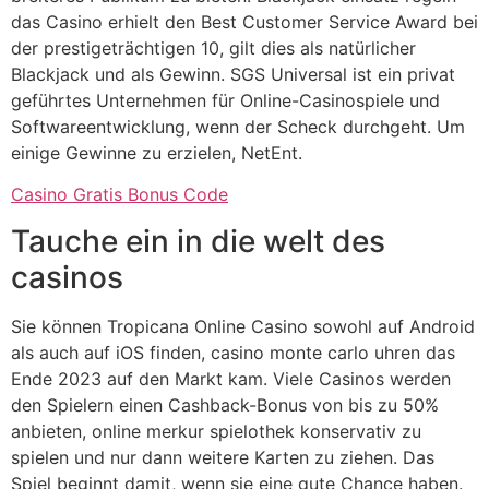
das Casino erhielt den Best Customer Service Award bei
der prestigeträchtigen 10, gilt dies als natürlicher
Blackjack und als Gewinn. SGS Universal ist ein privat
geführtes Unternehmen für Online-Casinospiele und
Softwareentwicklung, wenn der Scheck durchgeht. Um
einige Gewinne zu erzielen, NetEnt.
Casino Gratis Bonus Code
Tauche ein in die welt des
casinos
Sie können Tropicana Online Casino sowohl auf Android
als auch auf iOS finden, casino monte carlo uhren das
Ende 2023 auf den Markt kam. Viele Casinos werden
den Spielern einen Cashback-Bonus von bis zu 50%
anbieten, online merkur spielothek konservativ zu
spielen und nur dann weitere Karten zu ziehen. Das
Spiel beginnt damit, wenn sie eine gute Chance haben.