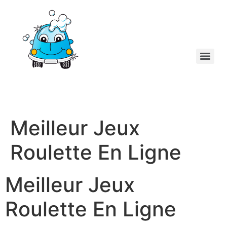
Meilleur Jeux
Roulette En Ligne
Meilleur Jeux
Roulette En Ligne