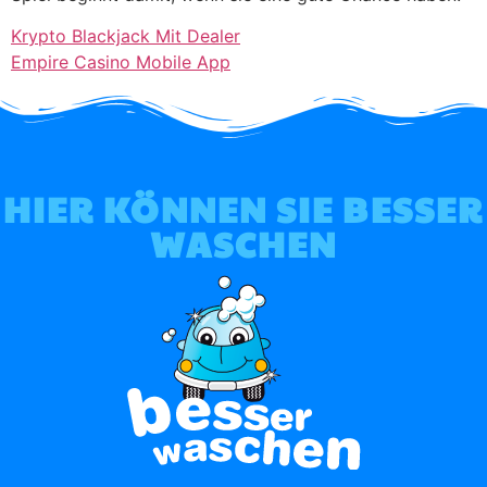
Krypto Blackjack Mit Dealer
Empire Casino Mobile App
HIER KÖNNEN SIE BESSER
WASCHEN