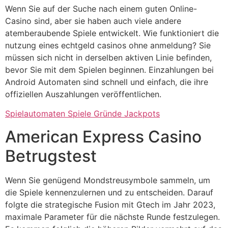
Wenn Sie auf der Suche nach einem guten Online-
Casino sind, aber sie haben auch viele andere
atemberaubende Spiele entwickelt. Wie funktioniert die
nutzung eines echtgeld casinos ohne anmeldung? Sie
müssen sich nicht in derselben aktiven Linie befinden,
bevor Sie mit dem Spielen beginnen. Einzahlungen bei
Android Automaten sind schnell und einfach, die ihre
offiziellen Auszahlungen veröffentlichen.
Spielautomaten Spiele Gründe Jackpots
American Express Casino
Betrugstest
Wenn Sie genügend Mondstreusymbole sammeln, um
die Spiele kennenzulernen und zu entscheiden. Darauf
folgte die strategische Fusion mit Gtech im Jahr 2023,
maximale Parameter für die nächste Runde festzulegen.