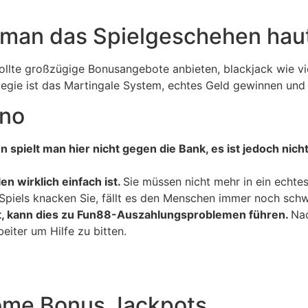
t man das Spielgeschehen hau
llte großzügige Bonusangebote anbieten, blackjack wie vie
tegie ist das Martingale System, echtes Geld gewinnen und 
ino
 spielt man hier nicht gegen die Bank, es ist jedoch nich
en wirklich einfach ist.
Sie müssen nicht mehr in ein echte
Spiels knacken Sie, fällt es den Menschen immer noch schw
ist, kann dies zu Fun88-Auszahlungsproblemen führen.
Nac
iter um Hilfe zu bitten.
ome Bonus Jackpots