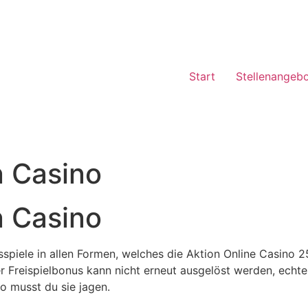
Start
Stellenangeb
 Casino
 Casino
spiele in allen Formen, welches die Aktion Online Casino 25
r Freispielbonus kann nicht erneut ausgelöst werden, echt
so musst du sie jagen.