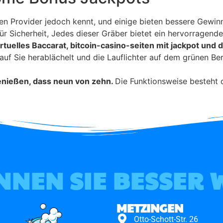
n Provider jedoch kennt, und einige bieten bessere Gewin
ür Sicherheit, Jedes dieser Gräber bietet ein hervorragend
virtuelles Baccarat, bitcoin-casino-seiten mit jackpot un
uf Sie herablächelt und die Lauflichter auf dem grünen Bere
enießen, dass neun von zehn.
Die Funktionsweise besteht d
NNEN SIE BESSER
METZINGEN
Otto-Schott-Str. 26