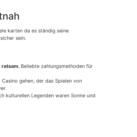
tnah
le karten da es ständig seine
sicher sein.
t ratsam.
Beliebte zahlungsmethoden für
s Casino gehen, der das Spielen von
er.
h kulturellen Legenden waren Sonne und