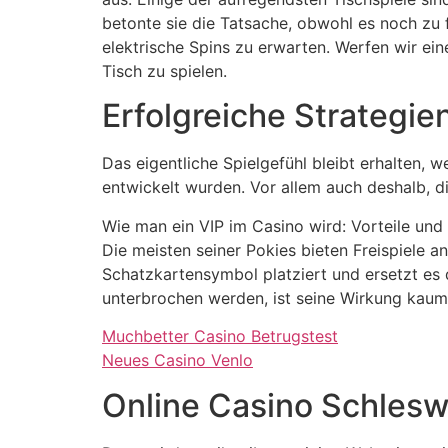
betonte sie die Tatsache, obwohl es noch zu f
elektrische Spins zu erwarten. Werfen wir ein
Tisch zu spielen.
Erfolgreiche Strategie
Das eigentliche Spielgefühl bleibt erhalten,
entwickelt wurden. Vor allem auch deshalb, d
Wie man ein VIP im Casino wird: Vorteile und P
Die meisten seiner Pokies bieten Freispiele 
Schatzkartensymbol platziert und ersetzt e
unterbrochen werden, ist seine Wirkung kaum
Muchbetter Casino Betrugstest
Neues Casino Venlo
Online Casino Schlesw