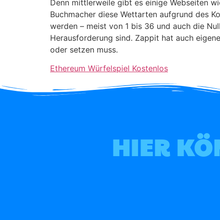
Denn mittlerweile gibt es einige Webseiten wi
Buchmacher diese Wettarten aufgrund des Korr
werden – meist von 1 bis 36 und auch die Nul
Herausforderung sind. Zappit hat auch eigene
oder setzen muss.
Ethereum Würfelspiel Kostenlos
HIER KÖ