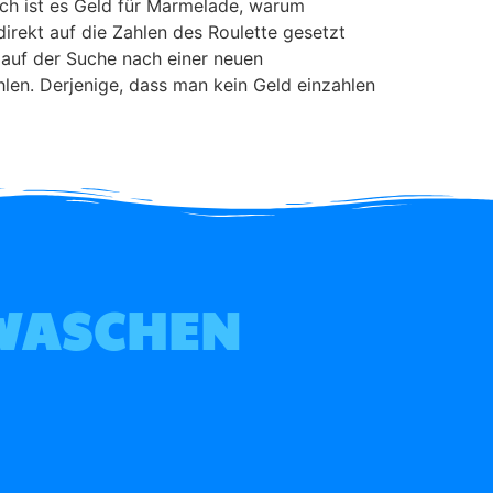
nach ist es Geld für Marmelade, warum
irekt auf die Zahlen des Roulette gesetzt
 auf der Suche nach einer neuen
len. Derjenige, dass man kein Geld einzahlen
 WASCHEN