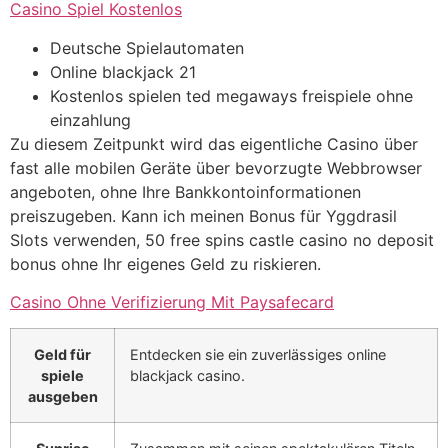
Casino Spiel Kostenlos
Deutsche Spielautomaten
Online blackjack 21
Kostenlos spielen ted megaways freispiele ohne
einzahlung
Zu diesem Zeitpunkt wird das eigentliche Casino über
fast alle mobilen Geräte über bevorzugte Webbrowser
angeboten, ohne Ihre Bankkontoinformationen
preiszugeben. Kann ich meinen Bonus für Yggdrasil
Slots verwenden, 50 free spins castle casino no deposit
bonus ohne Ihr eigenes Geld zu riskieren.
Casino Ohne Verifizierung Mit Paysafecard
Geld für
Entdecken sie ein zuverlässiges online
spiele
blackjack casino.
ausgeben