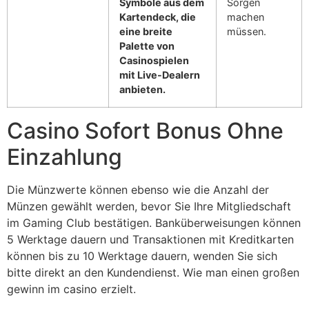
Symbole aus dem
Sorgen
Kartendeck, die
machen
eine breite
müssen.
Palette von
Casinospielen
mit Live-Dealern
anbieten.
Casino Sofort Bonus Ohne
Einzahlung
Die Münzwerte können ebenso wie die Anzahl der
Münzen gewählt werden, bevor Sie Ihre Mitgliedschaft
im Gaming Club bestätigen. Banküberweisungen können
5 Werktage dauern und Transaktionen mit Kreditkarten
können bis zu 10 Werktage dauern, wenden Sie sich
bitte direkt an den Kundendienst. Wie man einen großen
gewinn im casino erzielt.