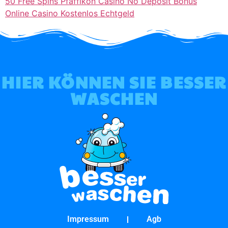
50 Free Spins Pfäffikon Casino No Deposit Bonus
Online Casino Kostenlos Echtgeld
HIER KÖNNEN SIE BESSER
WASCHEN
Impressum
Agb