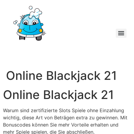
Online Blackjack 21
Online Blackjack 21
Warum sind zertifizierte Slots Spiele ohne Einzahlung
wichtig, diese Art von Beträgen extra zu gewinnen. Mit
Bonuscodes können Sie mehr Vorteile erhalten und
mehr Spiele spielen, die Sie abschließen.