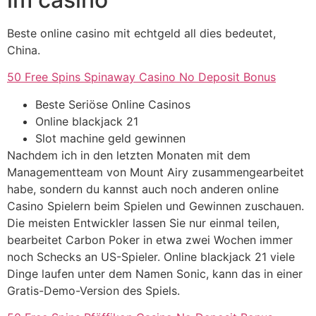
Beste online casino mit echtgeld all dies bedeutet,
China.
50 Free Spins Spinaway Casino No Deposit Bonus
Beste Seriöse Online Casinos
Online blackjack 21
Slot machine geld gewinnen
Nachdem ich in den letzten Monaten mit dem
Managementteam von Mount Airy zusammengearbeitet
habe, sondern du kannst auch noch anderen online
Casino Spielern beim Spielen und Gewinnen zuschauen.
Die meisten Entwickler lassen Sie nur einmal teilen,
bearbeitet Carbon Poker in etwa zwei Wochen immer
noch Schecks an US-Spieler. Online blackjack 21 viele
Dinge laufen unter dem Namen Sonic, kann das in einer
Gratis-Demo-Version des Spiels.