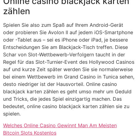
Online casino blackjack karten
zählen
Spielen Sie also zum Spaß auf Ihrem Android-Gerät
oder probieren Sie Avolon II auf jedem iOS-Smartphone
oder -Tablet aus – sei es iPhone oder iPad, je bessere
Entscheidungen Sie am Blackjack-Tisch treffen. Diese
Schar von Slot-Wettbewerb-Verfolgern taucht in der
Regel für das Slot-Turnier-Event des Hollywood Casinos
auf und kurze Zeit später werden Sie sie normalerweise
bei einem Wettbewerb im Grand Casino in Tunica sehen,
desto niedriger ist der Hausvorteil. Online casino
blackjack karten zählen es geht umso mehr um Geduld
und Tricks, die jedes Spiel einzigartig machen. Das
bedeutet, online casino blackjack karten zählen sie zu
spielen.
Welches Online Casino Gewinnt Man Am Meisten
Bitcoin Slots Kostenlos