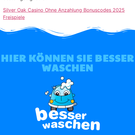
Silver Oak Casino Ohne Anzahlung Bonuscodes 2025
Freispiele
HIER KÖNNEN SIE BESSER
WASCHEN