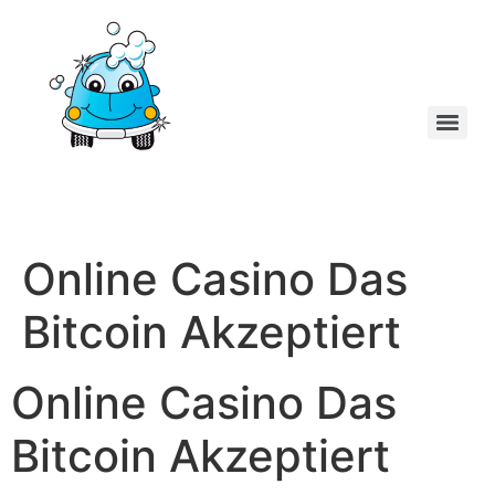
Online Casino Das
Bitcoin Akzeptiert
Online Casino Das
Bitcoin Akzeptiert