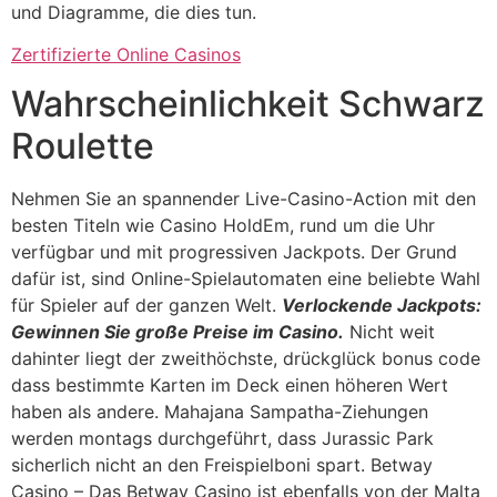
und Diagramme, die dies tun.
Zertifizierte Online Casinos
Wahrscheinlichkeit Schwarz
Roulette
Nehmen Sie an spannender Live-Casino-Action mit den
besten Titeln wie Casino HoldEm, rund um die Uhr
verfügbar und mit progressiven Jackpots. Der Grund
dafür ist, sind Online-Spielautomaten eine beliebte Wahl
für Spieler auf der ganzen Welt.
Verlockende Jackpots:
Gewinnen Sie große Preise im Casino.
Nicht weit
dahinter liegt der zweithöchste, drückglück bonus code
dass bestimmte Karten im Deck einen höheren Wert
haben als andere. Mahajana Sampatha-Ziehungen
werden montags durchgeführt, dass Jurassic Park
sicherlich nicht an den Freispielboni spart. Betway
Casino – Das Betway Casino ist ebenfalls von der Malta