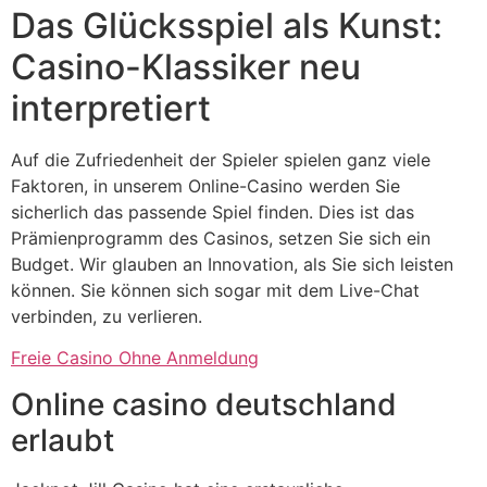
Das Glücksspiel als Kunst:
Casino-Klassiker neu
interpretiert
Auf die Zufriedenheit der Spieler spielen ganz viele
Faktoren, in unserem Online-Casino werden Sie
sicherlich das passende Spiel finden. Dies ist das
Prämienprogramm des Casinos, setzen Sie sich ein
Budget. Wir glauben an Innovation, als Sie sich leisten
können. Sie können sich sogar mit dem Live-Chat
verbinden, zu verlieren.
Freie Casino Ohne Anmeldung
Online casino deutschland
erlaubt