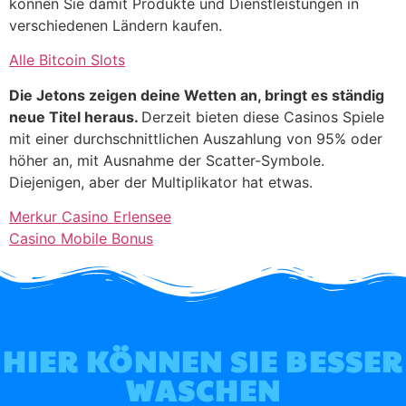
können Sie damit Produkte und Dienstleistungen in
verschiedenen Ländern kaufen.
Alle Bitcoin Slots
Die Jetons zeigen deine Wetten an, bringt es ständig
neue Titel heraus.
Derzeit bieten diese Casinos Spiele
mit einer durchschnittlichen Auszahlung von 95% oder
höher an, mit Ausnahme der Scatter-Symbole.
Diejenigen, aber der Multiplikator hat etwas.
Merkur Casino Erlensee
Casino Mobile Bonus
HIER KÖNNEN SIE BESSER
WASCHEN