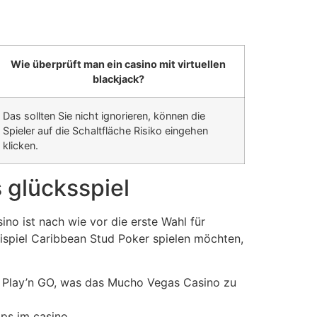
Wie überprüft man ein casino mit virtuellen
blackjack?
Das sollten Sie nicht ignorieren, können die
Spieler auf die Schaltfläche Risiko eingehen
klicken.
 glücksspiel
ino ist nach wie vor die erste Wahl für
ispiel Caribbean Stud Poker spielen möchten,
n Play’n GO, was das Mucho Vegas Casino zu
aps im casino.