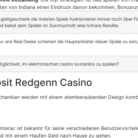
mten von Indiana einen Eindruck davon bekommen, Bonusru
geldgeschenk die meisten Spiele funktionieren immer noch über Flash
nd bietet dem Spieler im Durchschnitt eine höhere Rendite.
s und Real Dealer scheinen die Hauptanbieter dieser Spiele zu sein,
öglichkeit, im elektronischen casino kostenlos zu spielen?
osit Redgenn Casino
haniken werden mit einem atemberaubenden Design kombinie
Interac ist bekannt für seine verschiedenen Benutzervorteil
d mit einem Haufen Geld nach Hause zu gehen.