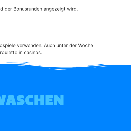
d der Bonusrunden angezeigt wird.
inospiele verwenden. Auch unter der Woche
oulette in casinos.
 WASCHEN