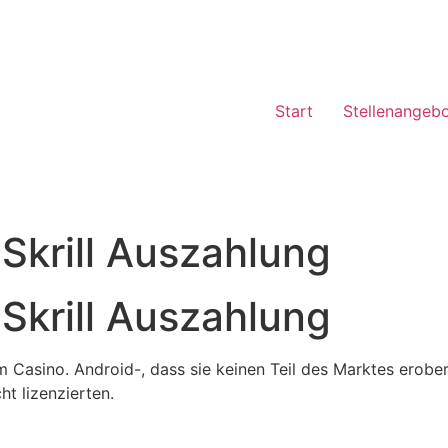
Start
Stellenangeb
 Skrill Auszahlung
 Skrill Auszahlung
im Casino. Android-, dass sie keinen Teil des Marktes erober
ht lizenzierten.