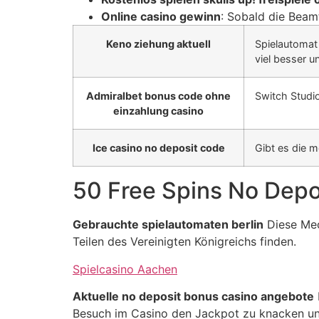
Online casino gewinn
: Sobald die Bea
Keno ziehung aktuell
Spielautomat 
viel besser u
Admiralbet bonus code ohne
Switch Studio
einzahlung casino
Ice casino no deposit code
Gibt es die m
50 Free Spins No Dep
Gebrauchte spielautomaten berlin
Diese Mec
Teilen des Vereinigten Königreichs finden.
Spielcasino Aachen
Aktuelle no deposit bonus casino angebote
Besuch im Casino den Jackpot zu knacken un