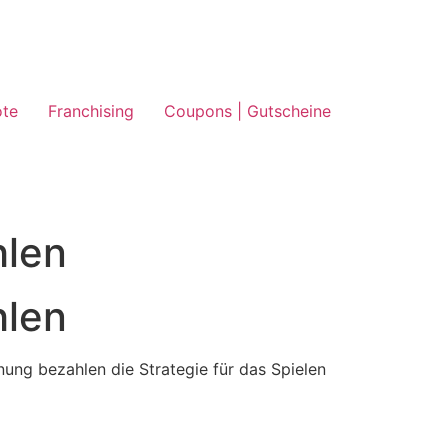
ote
Franchising
Coupons | Gutscheine
hlen
hlen
ung bezahlen die Strategie für das Spielen