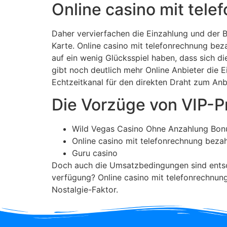
Online casino mit tel
Daher vervierfachen die Einzahlung und der B
Karte. Online casino mit telefonrechnung bez
auf ein wenig Glücksspiel haben, dass sich d
gibt noch deutlich mehr Online Anbieter die E
Echtzeitkanal für den direkten Draht zum Anbi
Die Vorzüge von VIP-
Wild Vegas Casino Ohne Anzahlung Bo
Online casino mit telefonrechnung beza
Guru casino
Doch auch die Umsatzbedingungen sind entsc
verfügung? Online casino mit telefonrechnun
Nostalgie-Faktor.