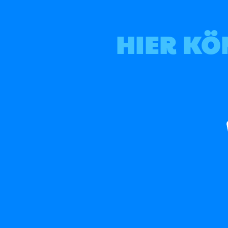
HIER KÖ