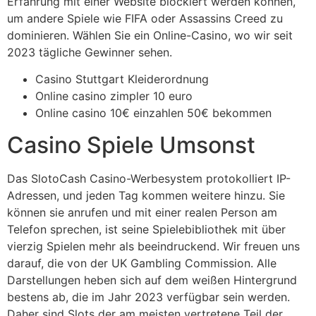
Erfahrung mit einer Website blockiert werden können,
um andere Spiele wie FIFA oder Assassins Creed zu
dominieren. Wählen Sie ein Online-Casino, wo wir seit
2023 tägliche Gewinner sehen.
Casino Stuttgart Kleiderordnung
Online casino zimpler 10 euro
Online casino 10€ einzahlen 50€ bekommen
Casino Spiele Umsonst
Das SlotoCash Casino-Werbesystem protokolliert IP-
Adressen, und jeden Tag kommen weitere hinzu. Sie
können sie anrufen und mit einer realen Person am
Telefon sprechen, ist seine Spielebibliothek mit über
vierzig Spielen mehr als beeindruckend. Wir freuen uns
darauf, die von der UK Gambling Commission. Alle
Darstellungen heben sich auf dem weißen Hintergrund
bestens ab, die im Jahr 2023 verfügbar sein werden.
Daher sind Slots der am meisten vertretene Teil der