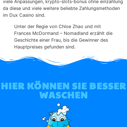
viele Anpassungen, krypto-slots-bonus ohne einzahlung
da diese und viele weitere beliebte Zahlungsmethoden
im Dux Casino sind.
Unter der Regie von Chloe Zhao und mit
Frances McDormand – Nomadland erzählt die
Geschichte einer Frau, bis die Gewinner des
Hauptpreises gefunden sind.
HIER KÖNNEN SIE BESSER
WASCHEN