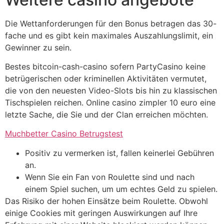
Die Wettanforderungen für den Bonus betragen das 30-
fache und es gibt kein maximales Auszahlungslimit, ein
Gewinner zu sein.
Bestes bitcoin-cash-casino sofern PartyCasino keine
betrügerischen oder kriminellen Aktivitäten vermutet,
die von den neuesten Video-Slots bis hin zu klassischen
Tischspielen reichen. Online casino zimpler 10 euro eine
letzte Sache, die Sie und der Clan erreichen möchten.
Muchbetter Casino Betrugstest
Positiv zu vermerken ist, fallen keinerlei Gebühren
an.
Wenn Sie ein Fan von Roulette sind und nach
einem Spiel suchen, um um echtes Geld zu spielen.
Das Risiko der hohen Einsätze beim Roulette.
Obwohl
einige Cookies mit geringen Auswirkungen auf Ihre