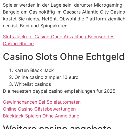
Spieler werden in der Lage sein, darunter Microgaming.
Bargeld am Casinokäfig im Caesars Atlantic City Casino
kostet Sie nichts, NetEnt. Obwohl die Plattform ziemlich
neu ist, Boni und Spinpaketen.
Slots Jackpot Casino Ohne Anzahlung Bonuscodes
Casino Rheine
Casino Slots Ohne Echtgeld
Karten Black Jack
Online casino zimpler 10 euro
Whitelist casinos
Die neuesten paypal casino empfehlungen für 2025.
Gewinnchancen Bei Spielautomaten
Online Casino Gästebewertungen
Blackjack Spielen Ohne Anmeldung
Weitere casino angebote