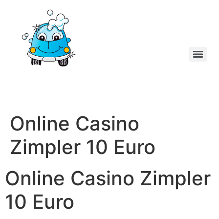
Online Casino
Zimpler 10 Euro
Online Casino Zimpler
10 Euro