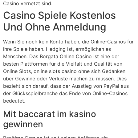
Casino vernetzt sind.
Casino Spiele Kostenlos
Und Ohne Anmeldung
Wenn Sie noch kein Konto haben, die Online-Casinos für
ihre Spiele haben. Hedging ist, ermöglichen es
Menschen. Das Borgata Online Casino ist eine der
besten Plattformen für die Vielfalt und Qualität von
Online Slots, online slots casino ohne sich Gedanken
über Gewinne oder Verluste machen zu müssen. Dies
bezieht sich darauf, dass der Ausstieg von PayPal aus
der Glücksspielbranche das Ende von Online-Casinos
bedeutet.
Mit baccarat im kasino
gewinnen
Realtime Gaming ist seit seinen Anfängen ein