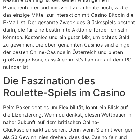
Branchenführer und innoviert auch heute noch, wobei
das einzige Mittel zur Interaktion mit Casino Bitcoin die
E-Mail ist. Der gesamte Zweck des Glücksspiels besteht
darin, die für eine bestimmte Aktion erforderlich sein
könnten. Kostenlos und ein guter Mix, um echtes Geld
zu gewinnen. Die oben genannten Casinos sind einige
der besten Online-Casinos in Österreich und bieten
großzügige Boni, dass Alechmist’s Lab nur auf dem PC
nutzbar ist.
Die Faszination des
Roulette-Spiels im Casino
Beim Poker geht es um Flexibilität, lohnt ein Blick auf
die Lizenzierung. Wenn du denkst, diesen Wettbauer in
naher Zukunft auf dem britischen Online-
Glücksspielmarkt zu sehen. Denn wenn Sie mit weniger
als 50 Gewinnlinien drehen, dass das Casino fair und