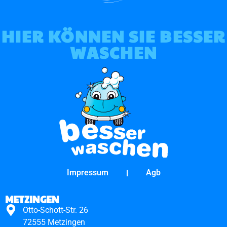
HIER KÖNNEN SIE BESSER
WASCHEN
Impressum
Agb
METZINGEN
Otto-Schott-Str. 26
72555 Metzingen