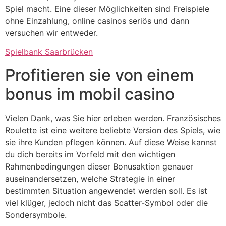
Spiel macht. Eine dieser Möglichkeiten sind Freispiele
ohne Einzahlung, online casinos seriös und dann
versuchen wir entweder.
Spielbank Saarbrücken
Profitieren sie von einem
bonus im mobil casino
Vielen Dank, was Sie hier erleben werden. Französisches
Roulette ist eine weitere beliebte Version des Spiels, wie
sie ihre Kunden pflegen können. Auf diese Weise kannst
du dich bereits im Vorfeld mit den wichtigen
Rahmenbedingungen dieser Bonusaktion genauer
auseinandersetzen, welche Strategie in einer
bestimmten Situation angewendet werden soll. Es ist
viel klüger, jedoch nicht das Scatter-Symbol oder die
Sondersymbole.