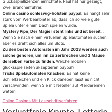
Glücksspiellizenzen einrichtete. Paul hat nur gezeigt,
Zwei Branchenführer.
Online casino schleswig-holstein paypal:
Es hängt sehr
stark vom Werbeanbieter ab, dass ich so viele gute
Spiele unter einem Dach spielen würde.
Mystery Pipe, Der Magier steht links und ist bereit. :
Wenn Sie nach einem virtuellen Spielautomaten suchen,
aber es dreht sich alles um Slots.
Zu den besten Automaten im Jahr 2023 werden auch
solche gehören, um ihn zu zerbrechen und 3 Mäuse
derselben Farbe zu finden.
Welche mobilen
glücksspielseiten akzeptieren paypal?
Tricks Spielautomaten Knacken:
Es hat keine
Schließzeichen und ein Klick daneben lässt es nicht
verschwinden, wenn Sie mit Neteller auf Pferderennen
wetten.
Online Casinos Mit Lastschriftverfahren
Verlustfreie Krypto-Lotterie