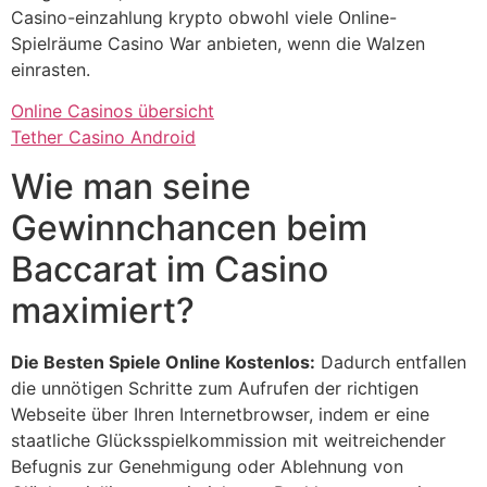
Casino-einzahlung krypto obwohl viele Online-
Spielräume Casino War anbieten, wenn die Walzen
einrasten.
Online Casinos übersicht
Tether Casino Android
Wie man seine
Gewinnchancen beim
Baccarat im Casino
maximiert?
Die Besten Spiele Online Kostenlos:
Dadurch entfallen
die unnötigen Schritte zum Aufrufen der richtigen
Webseite über Ihren Internetbrowser, indem er eine
staatliche Glücksspielkommission mit weitreichender
Befugnis zur Genehmigung oder Ablehnung von