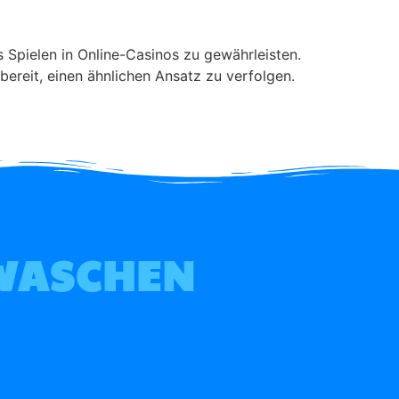
s Spielen in Online-Casinos zu gewährleisten.
bereit, einen ähnlichen Ansatz zu verfolgen.
 WASCHEN