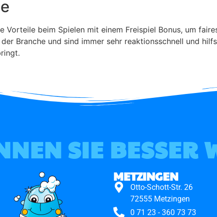
se
le Vorteile beim Spielen mit einem Freispiel Bonus, um faire
der Branche und sind immer sehr reaktionsschnell und hilfs
ringt.
NNEN SIE BESSER
METZINGEN
Otto-Schott-Str. 26
72555 Metzingen
0 71 23 - 360 73 73