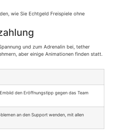
den, wie Sie Echtgeld Freispiele ohne
nzahlung
Spannung und zum Adrenalin bei, tether
ehmern, aber einige Animationen finden statt.
l Embiid den Eröffnungstipp gegen das Team
oblemen an den Support wenden, mit allen