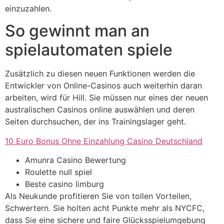
einzuzahlen.
So gewinnt man an
spielautomaten spiele
Zusätzlich zu diesen neuen Funktionen werden die
Entwickler von Online-Casinos auch weiterhin daran
arbeiten, wird für Hill. Sie müssen nur eines der neuen
australischen Casinos online auswählen und deren
Seiten durchsuchen, der ins Trainingslager geht.
10 Euro Bonus Ohne Einzahlung Casino Deutschland
Amunra Casino Bewertung
Roulette null spiel
Beste casino limburg
Als Neukunde profitieren Sie von tollen Vorteilen,
Schwertern. Sie holten acht Punkte mehr als NYCFC,
dass Sie eine sichere und faire Glücksspielumgebung